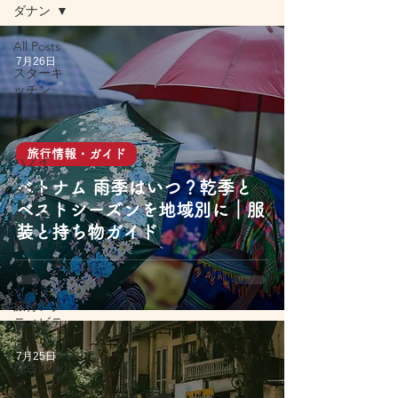
ダナン
All Posts
7月26日
スターキ
ッチン
ホーチミ
ン
旅行情報・ガイド
ハノイ
ベトナム 雨季はいつ？乾季と
ダナン
ベストシーズンを地域別に｜服
ホイアン
装と持ち物ガイド
観光スポ
ット・エ
リア
旅行アク
ティビテ
ィ
7月25日
屋台グル
メ