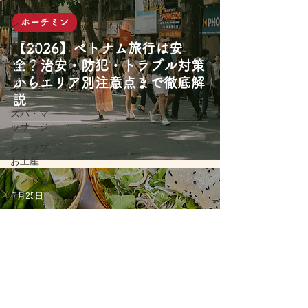
レストラ
ン
ホーチミン
カフェ
【2026】ベトナム旅行は安
全？治安・防犯・トラブル対策
旅行情
報・ガイ
からエリア別注意点まで徹底解
ド
説
スパ・マ
ッサージ
ショップ
お土産
ナイトス
ポット
7月25日
お役立ち
情報
在住者向
ダナン
け情報
【2026】ダナンで食べたい絶
品グルメ厳選5選！ミシュラン