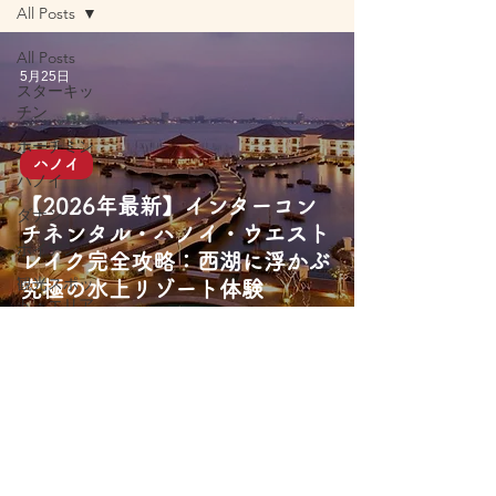
All Posts
All Posts
5月25日
スターキッ
チン
ホーチミン
ハノイ
ハノイ
【2026年最新】インターコン
ダナン
チネンタル・ハノイ・ウエスト
ホイアン
レイク完全攻略：西湖に浮かぶ
観光スポッ
究極の水上リゾート体験
ト・エリア
旅行アクテ
ィビティ
屋台グルメ
レストラン
カフェ