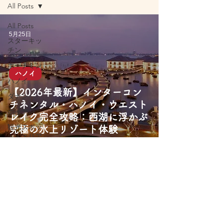
All Posts
All Posts
5月25日
スターキッ
チン
ホーチミン
ハノイ
ハノイ
【2026年最新】インターコン
ダナン
チネンタル・ハノイ・ウエスト
ホイアン
レイク完全攻略：西湖に浮かぶ
観光スポッ
究極の水上リゾート体験
ト・エリア
旅行アクテ
ィビティ
屋台グルメ
レストラン
カフェ