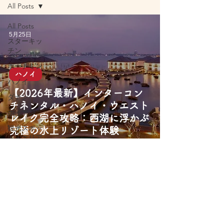
All Posts
All Posts
5月25日
スターキッ
チン
ホーチミン
ハノイ
ハノイ
【2026年最新】インターコン
ダナン
チネンタル・ハノイ・ウエスト
ホイアン
レイク完全攻略：西湖に浮かぶ
観光スポッ
究極の水上リゾート体験
ト・エリア
旅行アクテ
ィビティ
屋台グルメ
レストラン
カフェ