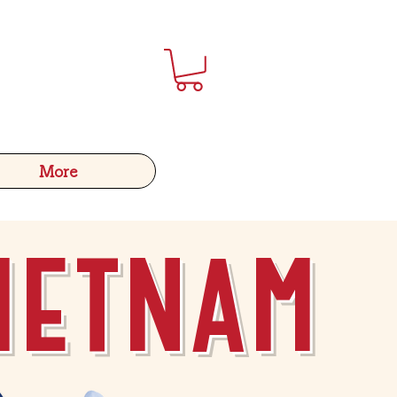
More
ietnam