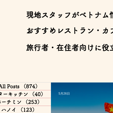
​現地スタッフがベトナム
​おすすめレストラン・カ
​旅行者・在住者向けに役
All Posts
（874）
874件の記事
ターキッチン
（40）
40件の記事
5月26日
ホーチミン
（253）
253件の記事
ハノイ
（123）
123件の記事