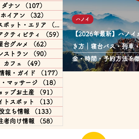
ダナン
（107）
107件の記事
ホイアン
（32）
32件の記事
ハノイ
スポット・エリア
（168）
168件の記事
【2026年最新】ハノ
アクティビティ
（59）
59件の記事
屋台グルメ
（62）
62件の記事
き方｜寝台バス・列車
レストラン
（90）
90件の記事
金・時間・予約方法を
カフェ
（49）
49件の記事
情報・ガイド
（177）
177件の記事
パ・マッサージ
（18）
18件の記事
ョップお土産
（91）
91件の記事
イトスポット
（13）
13件の記事
役立ち情報
（133）
133件の記事
住者向け情報
（58）
58件の記事