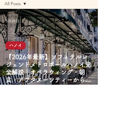
All Posts
All Posts
5月26日
スターキッ
チン
ホーチミン
ハノイ
ハノイ
【2026年最新】ソフィテルレ
ダナン
ジェンドメトロポールハノイ完
ホイアン
全解説｜オペラウィング・朝
観光スポッ
食・アフタヌーンティーから歴
ト・エリア
史まで
旅行アクテ
ィビティ
屋台グルメ
レストラン
カフェ