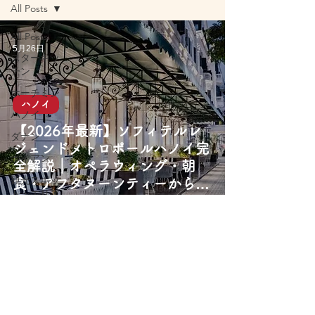
All Posts
All Posts
5月26日
スターキッ
チン
ホーチミン
ハノイ
ハノイ
【2026年最新】ソフィテルレ
ダナン
ジェンドメトロポールハノイ完
ホイアン
全解説｜オペラウィング・朝
観光スポッ
食・アフタヌーンティーから歴
ト・エリア
史まで
旅行アクテ
ィビティ
屋台グルメ
レストラン
カフェ