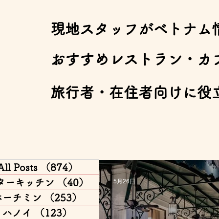
​現地スタッフがベトナム
​おすすめレストラン・カ
​旅行者・在住者向けに役
All Posts
（874）
874件の記事
ターキッチン
（40）
40件の記事
5月26日
ホーチミン
（253）
253件の記事
ハノイ
（123）
123件の記事