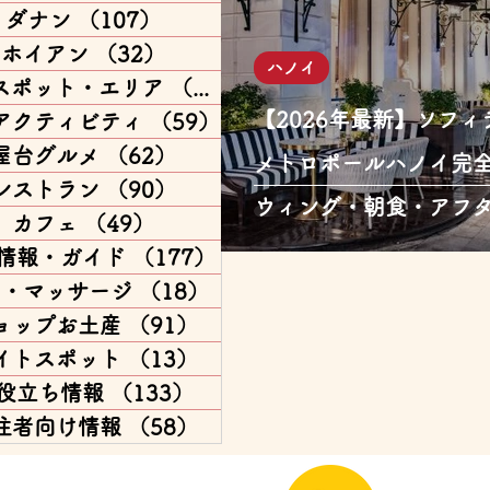
ダナン
（107）
107件の記事
ホイアン
（32）
32件の記事
ハノイ
スポット・エリア
（168）
168件の記事
【2026年最新】ソフ
アクティビティ
（59）
59件の記事
屋台グルメ
（62）
62件の記事
メトロポールハノイ完
レストラン
（90）
90件の記事
ウィング・朝食・アフ
カフェ
（49）
49件の記事
から歴史まで
情報・ガイド
（177）
177件の記事
パ・マッサージ
（18）
18件の記事
ョップお土産
（91）
91件の記事
イトスポット
（13）
13件の記事
役立ち情報
（133）
133件の記事
住者向け情報
（58）
58件の記事