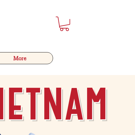
More
ietnam