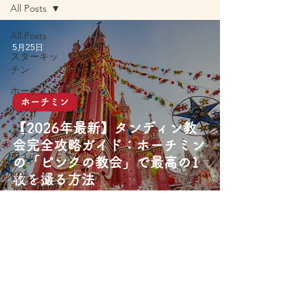
All Posts
All Posts
5月25日
スターキッ
チン
ホーチミン
ホーチミン
ハノイ
【2026年最新】タンディン教
ダナン
会完全攻略ガイド：ホーチミン
ホイアン
の「ピンクの教会」で最高の1
観光スポッ
枚を撮る方法
ト・エリア
旅行アクテ
ィビティ
屋台グルメ
レストラン
カフェ