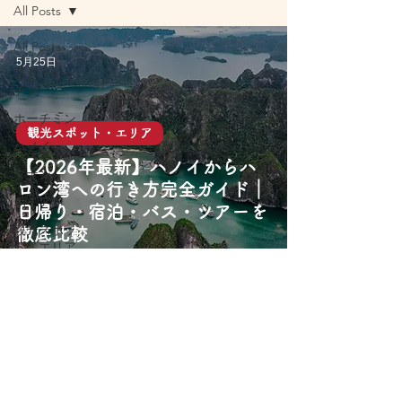
All Posts
All Posts
5月25日
スターキッ
チン
ホーチミン
観光スポット・エリア
ハノイ
【2026年最新】ハノイからハ
ダナン
ロン湾への行き方完全ガイド｜
ホイアン
日帰り・宿泊・バス・ツアーを
観光スポッ
徹底比較
ト・エリア
旅行アクテ
ィビティ
屋台グルメ
レストラン
カフェ