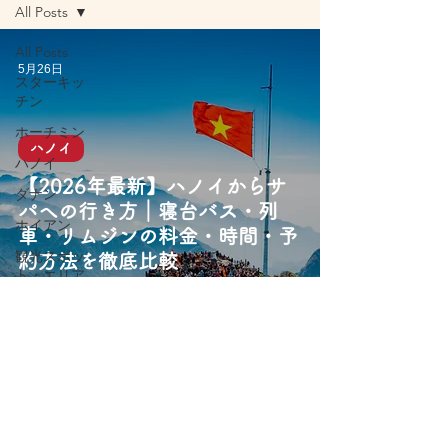
All Posts
All Posts
5月26日
スターキッ
チン
ホーチミン
ハノイ
ハノイ
【2026年最新】ハノイからサ
ダナン
パへの行き方｜寝台バス・列
ホイアン
車・リムジンの料金・時間・予
観光スポッ
約方法を徹底比較
ト・エリア
旅行アクテ
ィビティ
屋台グルメ
レストラン
カフェ