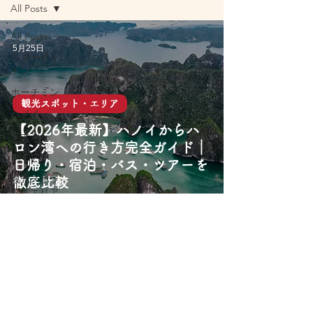
All Posts
All Posts
5月25日
スターキッ
チン
ホーチミン
観光スポット・エリア
ハノイ
【2026年最新】ハノイからハ
ダナン
ロン湾への行き方完全ガイド｜
ホイアン
日帰り・宿泊・バス・ツアーを
観光スポッ
徹底比較
ト・エリア
旅行アクテ
ィビティ
屋台グルメ
レストラン
カフェ