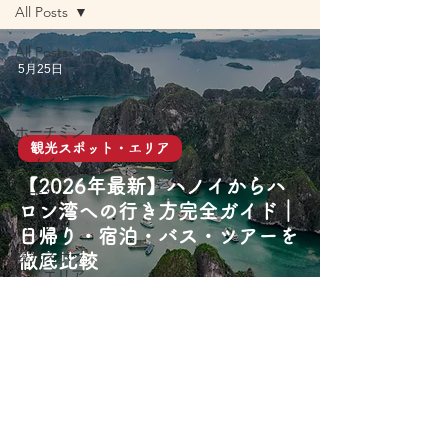
All Posts
All Posts
5月25日
スターキッ
チン
ホーチミン
観光スポット・エリア
ハノイ
【2026年最新】ハノイからハ
ダナン
ロン湾への行き方完全ガイド｜
ホイアン
日帰り・宿泊・バス・ツアーを
観光スポッ
徹底比較
ト・エリア
旅行アクテ
ィビティ
屋台グルメ
レストラン
カフェ