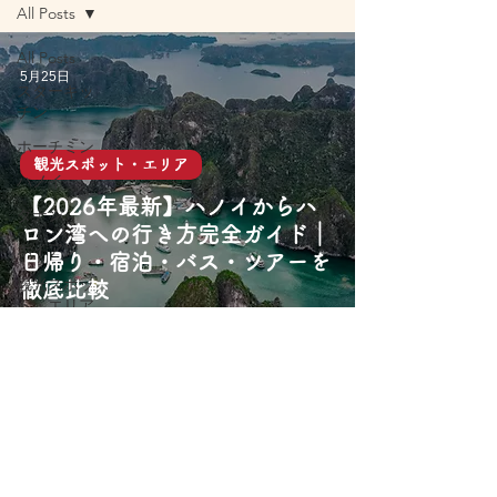
All Posts
All Posts
5月25日
スターキッ
チン
ホーチミン
観光スポット・エリア
ハノイ
【2026年最新】ハノイからハ
ダナン
ロン湾への行き方完全ガイド｜
ホイアン
日帰り・宿泊・バス・ツアーを
観光スポッ
徹底比較
ト・エリア
旅行アクテ
ィビティ
屋台グルメ
レストラン
カフェ