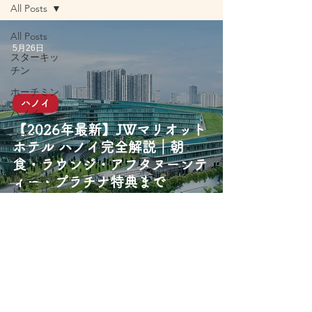
All Posts
All Posts
5月26日
スターキッ
チン
ホーチミン
ハノイ
ハノイ
【2026年最新】JWマリオット
ダナン
ホテル ハノイ完全解説｜朝
ホイアン
食・ラウンジ・アフタヌーンテ
観光スポッ
ィー・プラチナ特典まで
ト・エリア
旅行アクテ
ィビティ
屋台グルメ
レストラン
カフェ