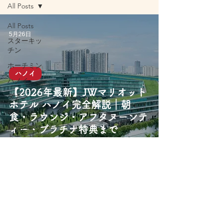
All Posts
All Posts
5月26日
スターキッ
チン
ホーチミン
ハノイ
ハノイ
【2026年最新】JWマリオット
ダナン
ホテル ハノイ完全解説｜朝
ホイアン
食・ラウンジ・アフタヌーンテ
観光スポッ
ィー・プラチナ特典まで
ト・エリア
旅行アクテ
ィビティ
屋台グルメ
レストラン
カフェ