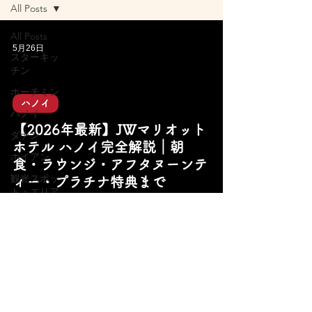
All Posts
All Posts
5月26日
スターキッ
チン
ホーチミン
ハノイ
ハノイ
【2026年最新】JWマリオット
ダナン
ホテル ハノイ完全解説｜朝
ホイアン
食・ラウンジ・アフタヌーンテ
観光スポッ
ィー・プラチナ特典まで
ト・エリア
旅行アクテ
ィビティ
屋台グルメ
レストラン
カフェ