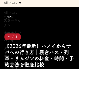
All Posts
All Posts
5月26日
スターキッ
チン
ホーチミン
ハノイ
ハノイ
【2026年最新】ハノイからサ
ダナン
パへの行き方｜寝台バス・列
ホイアン
車・リムジンの料金・時間・予
観光スポッ
約方法を徹底比較
ト・エリア
旅行アクテ
ィビティ
屋台グルメ
レストラン
カフェ