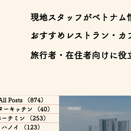
​現地スタッフがベトナム
​おすすめレストラン・カ
​旅行者・在住者向けに役
All Posts
（874）
874件の記事
ターキッチン
（40）
40件の記事
5月26日
ホーチミン
（253）
253件の記事
ハノイ
（123）
123件の記事