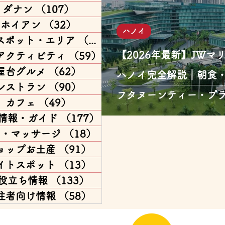
ダナン
（107）
107件の記事
ホイアン
（32）
32件の記事
ハノイ
スポット・エリア
（168）
168件の記事
【2026年最新】JWマ
アクティビティ
（59）
59件の記事
屋台グルメ
（62）
62件の記事
ハノイ完全解説｜朝食
レストラン
（90）
90件の記事
フタヌーンティー・プ
カフェ
（49）
49件の記事
情報・ガイド
（177）
177件の記事
パ・マッサージ
（18）
18件の記事
ョップお土産
（91）
91件の記事
イトスポット
（13）
13件の記事
役立ち情報
（133）
133件の記事
住者向け情報
（58）
58件の記事