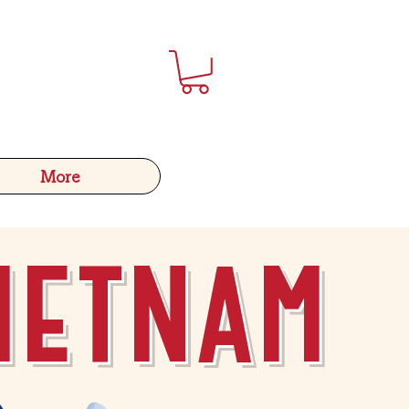
More
ietnam