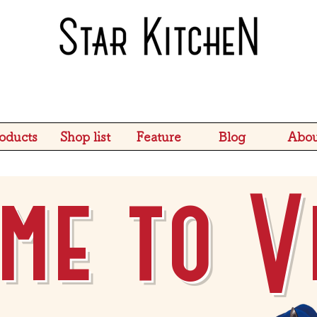
oducts
Shop list
Feature
Blog
Abou
me to V