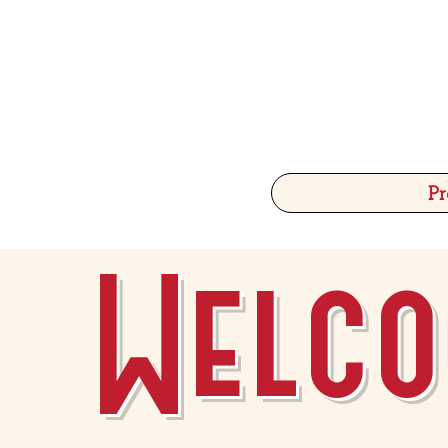
Pr
Welco