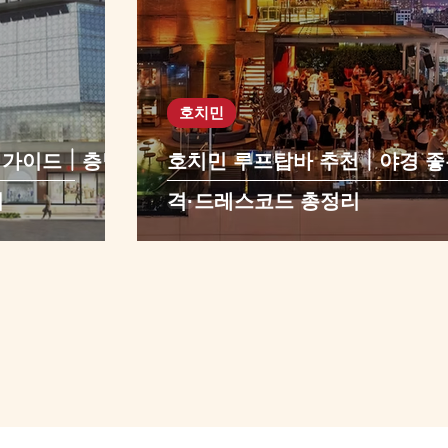
호치민
 가이드｜층별
호치민 루프탑바 추천｜야경 좋
리
격·드레스코드 총정리