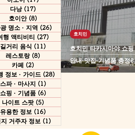
다낭
(17)
게시물 17개
호이안
(8)
게시물 8개
광 명소 · 지역
(26)
게시물 26개
호치민
여행 액티비티
(27)
게시물 27개
길거리 음식
(11)
게시물 11개
호치민 타카시마야 쇼핑
레스토랑
(8)
게시물 8개
안내·맛집·기념품 총정
카페
(2)
게시물 2개
행 정보 · 가이드
(28)
게시물 28개
스파 · 마사지
(1)
게시물 1개
쇼핑 · 기념품
(6)
게시물 6개
나이트 스팟
(5)
게시물 5개
유용한 정보
(16)
게시물 16개
지 거주자 정보
(1)
게시물 1개