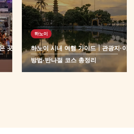
하노이
은 곳·가
하노이 시내 여행 가이드｜관광지·이동
방법·반나절 코스 총정리