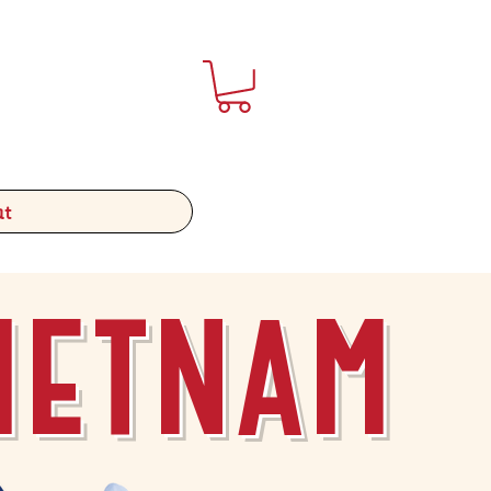
t
ietnam