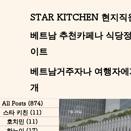
STAR KITCHEN 현
베트남 추천카페나 식당정
이트
베트남거주자나 여행자에게
개
All Posts
(874)
게시물 874개
스타 키친
(11)
게시물 11개
7월 24일
호치민
(11)
게시물 11개
하노이
(17)
게시물 17개