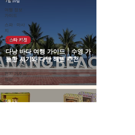
카페
7월 10일
여행 정보 ·
가이드
스파 · 마사
지
쇼핑 · 기념
스타 키친
품
다낭 바다 여행 가이드｜수영 가
나이트 스팟
능한 시기와 다낭 해변 추천
유용한 정보
현지 거주자
정보
6월 1일