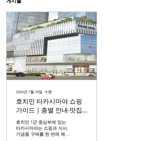
게시물
2026년 7월 24일
∙
8
분
호치민 타카시마야 쇼핑
가이드｜층별 안내·맛집·
기념품 총정리
호치민 1군 중심부에 있는
타카시마야는 쇼핑과 식사,
기념품 구매를 한 번에 해결
하기 좋은 곳입니다. 벤탄시