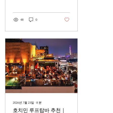
장과 응우옌후에 거리, 동커
이 거리에서 가까워 시내 관
광 중 잠시 쉬어가거나 더위
를 피하기에도 편리합니다.
48
0
다만 여행자들이 흔히 ‘호치
민 타카시마야’라고 부르는
건물에는 타카시마야 백화
점과 사이공센터 쇼핑몰이
함께 들어서 있습니다. 타카
시마야 백화점은 지하 2층
부터 지상 3층까지이며, 유
니클로와 일부 레스토랑은
사이공센터 구역에 해당합
니다. 이 글에서는 호치민
타카시마야의 층별 구성과
함께 사이공센터의 레스토
랑, 카페, 기념품 매장과 짐
보관 등 여행자가 알아두면
좋은 정보를 정리했습니다.
2026년 7월 23일
∙
8
분
호치민 루프탑바 추천｜