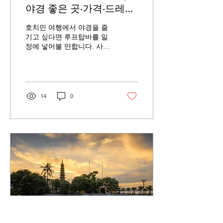
야경 좋은 곳·가격·드레스
코드 총정리
호치민 여행에서 야경을 즐
기고 싶다면 루프탑바를 일
정에 넣어볼 만합니다. 사이
공강과 1군의 빌딩 숲을 내
려다볼 수 있는 고급 호텔
바부터, 가벼운 옷차림으로
방문하기 좋은 캐주얼 루프
탑까지 선택지가 다양합니
14
0
다. 다만 장소마다 분위기와
가격대, 드레스코드가 다르
고, 인기 있는 야외 좌석은
일찍 마감되기도 합니다. 특
히 남성 반바지나 슬리퍼 착
용을 제한하는 곳도 있어 방
문 전 규정을 확인하는 것이
좋습니다. 이 글에서는 호치
민 루프탑바 5곳의 특징과
가격대, 추천 방문 시간, 예
약 방법과 복장 규정을 비교
해 정리했습니다.