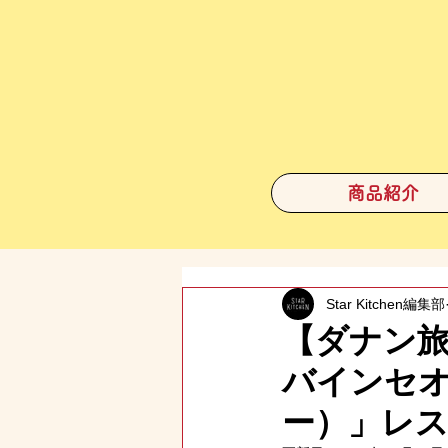
商品紹介
Star Kitchen編集部
【ダナン
バインセオ
ー）」レ