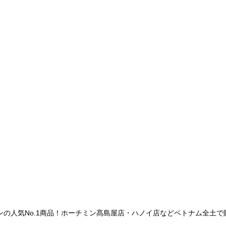
ンの人気No.1商品！ホーチミン髙島屋店・ハノイ店などベトナム全土で