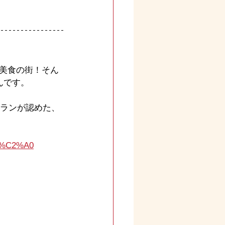
美食の街！そん
んです。
ュランが認めた、
-go%C2%A0