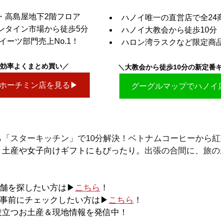
・高島屋地下2階フロア
ハノイ唯一の直営店で全24
ンタイン市場から徒歩5分
ハノイ大教会から徒歩10分
イーツ部門売上No.1！
ハロン湾ラスクなど限定商
効率よくまとめ買い
／
＼
大教会から徒歩10分の新定番
ホーチミン店を見る▶
グーグルマップでハノイ
ら「スターキッチン」で10分解決！ベトナムコーヒーから
き土産や女子向けギフトにもぴったり。
出張の合間に、旅の
店舗を探したい方は▶
こちら
！
を事前にチェックしたい方は▶
こちら
！
に役立つお土産＆現地情報を発信中！