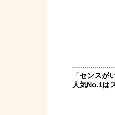
「センスが
人気No.1