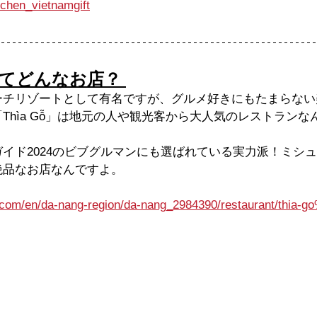
chen_vietnamgift
」ってどんなお店？ 
ーチリゾートとして有名ですが、グルメ好きにもたまらない
Thìa Gỗ」は地元の人や観光客から大人気のレストランな
イド2024のビブグルマンにも選ばれている実力派！ミシ
絶品なお店なんですよ。
in.com/en/da-nang-region/da-nang_2984390/restaurant/thia