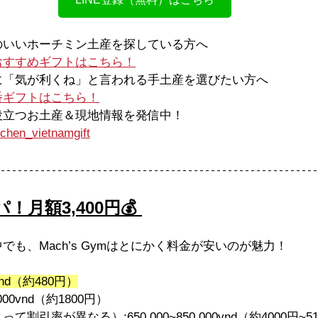
スのいいホーチミン土産を探している方へ
おすすめギフトはこちら！
ーに「気が利くね」と言われる手土産を選びたい方へ
番ギフトはこちら！
に役立つお土産＆現地情報を発信中！
chen_vietnamgift
パ！月額3,400円💰 
も、Mach’s Gymはとにかく料金が安いのが魅力！
0vnd（約480円）
00vnd（約1800円）
割引率が異なる）:650,000~850,000vnd（約4000円~5