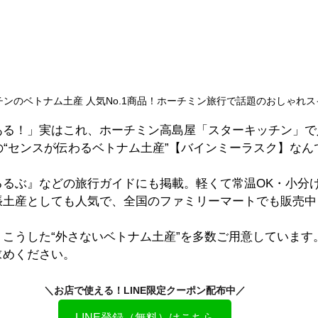
ンのベトナム土産 人気No.1商品！ホーチミン旅行で話題のおしゃれス
る！」実はこれ、ホーチミン高島屋「スターキッチン」で人
の“センスが伝わるベトナム土産”【バインミーラスク】なん
るるぶ』などの旅行ガイドにも掲載。軽くて常温OK・小分
張土産としても人気で、全国のファミリーマートでも販売中
こうした“外さないベトナム土産”を多数ご用意しています
求めください。
＼お店で使える！LINE限定クーポン配布中／
LINE登録（無料）はこちら