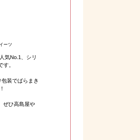
イーツ
気No.1、シリ
です。
け包装でばらまき
！
。ぜひ高島屋や