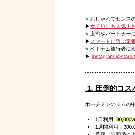
⭐️ おしゃれでセン
▶
女子旅にも人気！
⭐️ 上司やパートナ
▶
スマートに選ぶ定
⭐️ ベトナム旅行者
▶ 
Instagram @starkit
 1. 圧倒的コス
ホーチミンのジムの中で
1日利用: 
80,00
1週間利用：300,0
月額（時間帯によって