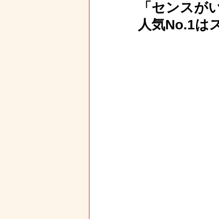
「センスが
人気No.1