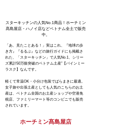
スターキッチンの人気No.1商品！ホーチミン
髙島屋店・ハノイ店などベトナム全土で販売
中。
「あ、見たことある！」実はこれ、『地球の歩
き方』『るるぶ』などの旅行ガイドにも掲載さ
れた、「スターキッチン」で人気No.1、シリー
ズ累計50万個突破のベトナム土産”【バインミー
ラスク】なんです。
軽くて常温OK・小分け包装でばらまきに最適。
女子旅や出張土産としても人気のこちらのお土
産は、ベトナム全国のお土産ショップや空港免
税店、ファミリーマート等のコンビニでも販売
されています。
ホーチミン髙島屋店