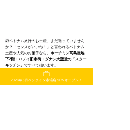
🎁
ベトナム旅行のお土産、まだ迷っていません
か？「センスがいいね！」と言われる
ベトナム
土産や人気のお菓子
なら
、ホーチミン高島屋地
下2階・ハノイ旧市街・ダナン大聖堂の「スター
キッチン」
です
べて揃います。
 ✔ 軽くて、常温OK・ばらまきやすい
2026年5月ベンタイン市場店NEWオープン！
 ✔ 女性にも男性にも喜ばれる
ベトナム雑貨やコ
スメ風ギフト
 ✔ 高島屋ギフト売上No.1の信頼ブランド！
お土産選びに悩んだら「スターキッチン」で10
分解決。ベトナムコーヒーから紅茶、お菓子ま
で、
会社用のばらまき土産や女子向けスイーツ
ギフトにもぴったり。
出張の合間に、旅の最後