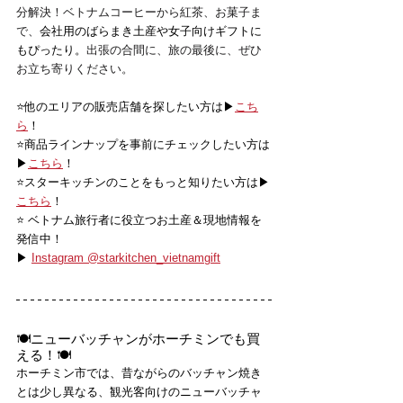
分解決！ベトナムコーヒーから紅茶、お菓子ま
で、
会社用のばらまき土産や女子向けギフトに
もぴったり。
出張の合間に、旅の最後に、ぜひ
お立ち寄りください。
⭐️他のエリアの販売店舗を探したい方は▶
こち
ら
！
⭐️商品ラインナップを事前にチェックしたい方は
▶
こちら
！
⭐️スターキッチンのことをもっと知りたい方は▶
こちら
！
⭐️ ベトナム旅行者に役立つお土産＆現地情報を
発信中！
▶ 
Instagram @starkitchen_vietnamgift
🍽️ニューバッチャンがホーチミンでも買
える！🍽️
ホーチミン市では、昔ながらのバッチャン焼き
とは少し異なる、観光客向けのニューバッチャ