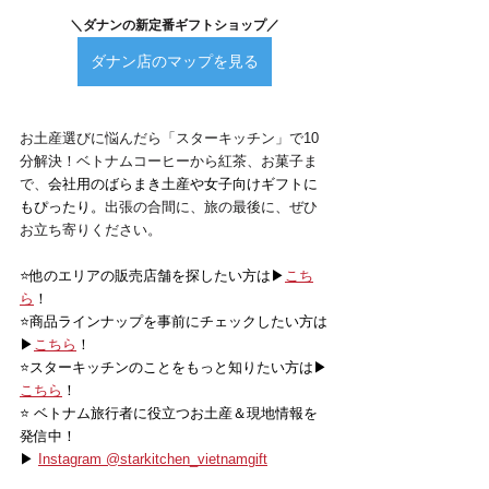
＼ダナンの新定番ギフトショップ／
ダナン店のマップを見る
お土産選びに悩んだら「スターキッチン」で10
分解決！ベトナムコーヒーから紅茶、お菓子ま
で、
会社用のばらまき土産や女子向けギフトに
もぴったり。
出張の合間に、旅の最後に、ぜひ
お立ち寄りください。
⭐️他のエリアの販売店舗を探したい方は▶
こち
ら
！
⭐️商品ラインナップを事前にチェックしたい方は
▶
こちら
！
⭐️スターキッチンのことをもっと知りたい方は▶
こちら
！
⭐️ ベトナム旅行者に役立つお土産＆現地情報を
発信中！
▶ 
Instagram @starkitchen_vietnamgift