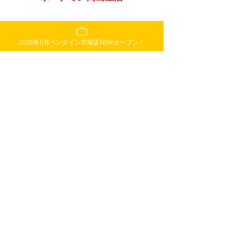
2026年5月ベンタイン市場店NEWオープン！
ホーチミン中心地・高島屋地下2階
フロア
ドンコイ通りやベンタイン市場か