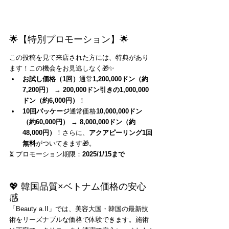
🌟【特別プロモーション】🌟
この投稿を見て来店された方には、特典があり
ます！この機会をお見逃しなく🎁✨
お試し価格（1回）
通常
1,200,000ドン（約
7,200円）
 → 
200,000ドン引きの1,000,000
ドン（約6,000円）
！
10回パッケージ
通常価格
10,000,000ドン
（約60,000円）
 → 
8,000,000ドン（約
48,000円）
！さらに、
アクアピーリング1回
無料
がついてきます🎁。
⏳ プロモーション期限：
2025/1/15まで
💖 韓国品質×ベトナム価格の安心
感
「Beauty a.II」では、美容大国・韓国の最新技
術をリーズナブルな価格で体験できます。施術