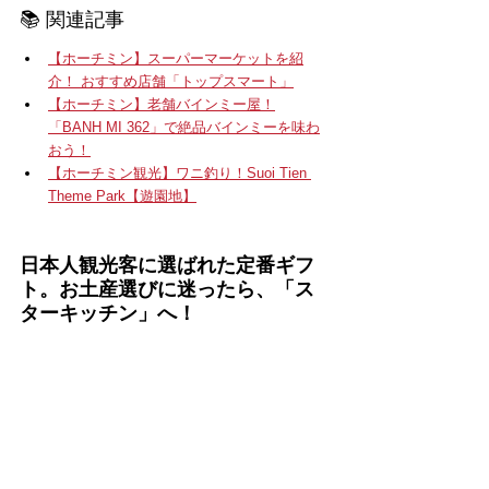
📚 関連記事
【ホーチミン】スーパーマーケットを紹
介！ おすすめ店舗「トップスマート」
【ホーチミン】老舗バインミー屋！
「BANH MI 362」で絶品バインミーを味わ
おう！
【ホーチミン観光】ワニ釣り！Suoi Tien 
Theme Park【遊園地】
日本人観光客に選ばれた定番ギフ
ト。お土産選びに迷ったら、「ス
ターキッチン」へ！