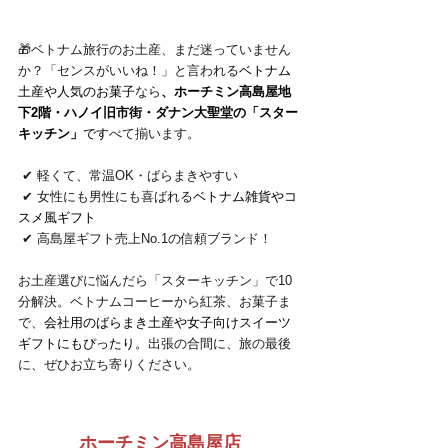
🎁
ベトナム旅行のお土産、まだ迷っていません
か？「センスがいいね！」と言われる
ベトナム
土産や人気のお菓子
なら
、ホーチミン高島屋地
下2階・ハノイ旧市街・ダナン大聖堂の「スター
キッチン」
です
べて揃います。
 ✔ 軽くて、常温OK・ばらまきやすい
 ✔ 女性にも男性にも喜ばれる
ベトナム雑貨やコ
スメ風ギフト
 ✔ 高島屋ギフト売上No.1の信頼ブランド！
お土産選びに悩んだら「スターキッチン」で10
分解決。ベトナムコーヒーから紅茶、お菓子ま
で、
会社用のばらまき土産や女子向けスイーツ
ギフトにもぴったり。
出張の合間に、旅の最後
に、ぜひお立ち寄りください。
ホーチミン高島屋店