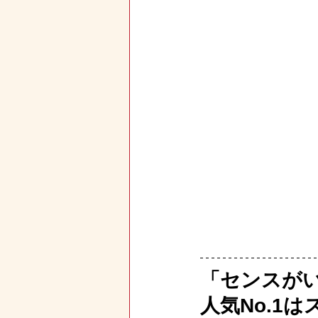
「センスが
人気No.1