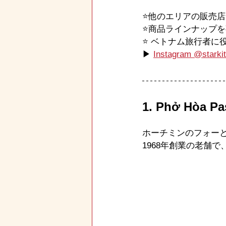
⭐️他のエリアの販売
⭐️商品ラインナップ
⭐️ ベトナム旅行者
▶ 
Instagram @starkit
1. Phở Hò
ホーチミンのフォーとい
1968年創業の老舗