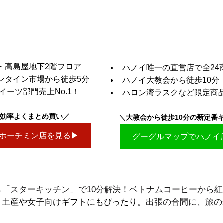
・高島屋地下2階フロア
ハノイ唯一の直営店で全24
ンタイン市場から徒歩5分
ハノイ大教会から徒歩10分
イーツ部門売上No.1！
ハロン湾ラスクなど限定商
効率よくまとめ買い
／
＼
大教会から徒歩10分の新定番
ホーチミン店を見る▶
グーグルマップでハノイ
ら「スターキッチン」で10分解決！ベトナムコーヒーから
き土産や女子向けギフトにもぴったり。
出張の合間に、旅の