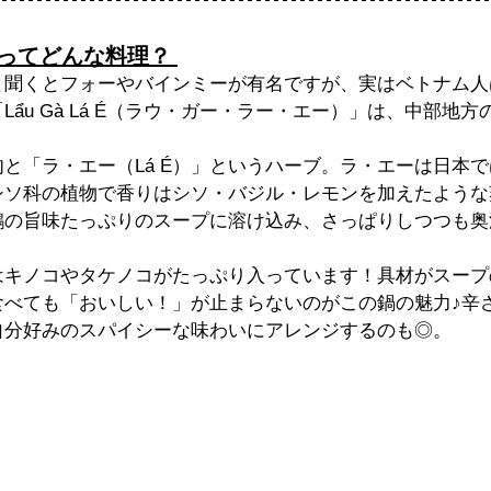
 É」ってどんな料理？ 
聞くとフォーやバインミーが有名ですが、実はベトナム人は
ẩu Gà Lá É（ラウ・ガー・ラー・エー）」は、中部地
。
と「ラ・エー（Lá É）」というハーブ。ラ・エーは日本
シソ科の植物で香りはシソ・バジル・レモンを加えたような
鶏の旨味たっぷりのスープに溶け込み、さっぱりしつつも奥
はキノコやタケノコがたっぷり入っています！具材がスープ
食べても「おいしい！」が止まらないのがこの鍋の魅力♪辛
自分好みのスパイシーな味わいにアレンジするのも◎。