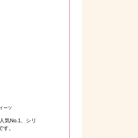
イーツ
気No.1、シリ
です。