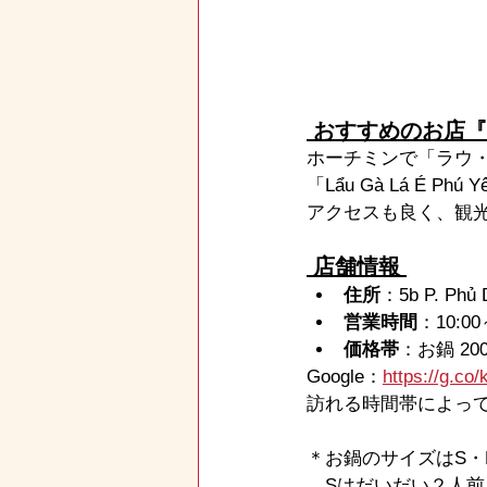
 おすすめのお店『Lẩu
ホーチミンで「ラウ
「Lẩu Gà Lá É 
アクセスも良く、観
 店舗情報 
住所
：5b P. Phủ 
営業時間
：10:00
価格帯
：お鍋 20
Google：
https://g.co
訪れる時間帯によっ
＊お鍋のサイズはS・
　Sはだいだい２人前（20