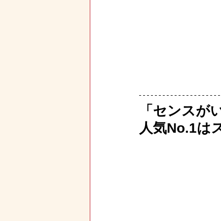
「センスが
人気No.1