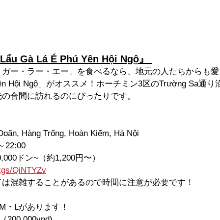
 Gà Lá É Phú Yên Hội Ngộ』 
・ガー・ラー・エー」を食べるなら、地元の人たちからも愛
Phú Yên Hội Ngộ」がオススメ！ホーチミン3区のTrường S
光の合間に訪れるのにぴったりです。
Doãn, Hàng Trống, Hoàn Kiếm, Hà Nội
～22:00
0,000ドン~（約1,200円〜）
/kgs/QiNTYZv
ては混雑することがあるので時間に注意が必要です！
M・Lがあります！
0,000vnd)