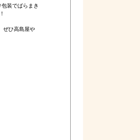
け包装でばらまき
！
。ぜひ高島屋や