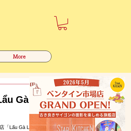
More
u Gà
u Gà Lá 