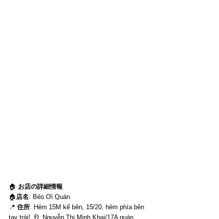
🏠 
お店の詳細情報
🏠
店名
: Béo Ơi Quán
📍 
住所
: Hẻm 15M kế bên, 15/20, hẻm phía bên 
tay trái!, Đ. Nguyễn Thị Minh Khai/17A quán 