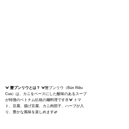
🦀 
蟹ブンリウとは？
 🦀蟹ブンリウ（Bún Riêu 
Cua）は、カニをベースにした酸味のあるスープ
が特徴のベトナム伝統の麺料理です🍜🦀 トマ
ト、豆腐、揚げ豆腐、カニ肉団子、ハーブが入
り、豊かな風味を楽しめます🌿