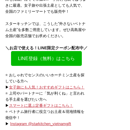
きに最適。女子旅や出張土産としても人気で、
全国のファミリーマートでも販売中！
スターキッチンでは、こうした“外さないベトナ
ム土産”を多数ご用意しています。ぜひ高島屋や
全国の販売店舗でお求めください。
＼お店で使える！LINE限定クーポン配布中／
LINE登録（無料）はこちら
⭐️ おしゃれでセンスのいいホーチミン土産を探
している方へ
▶
女子旅にも人気！おすすめギフトはこちら！
⭐️ 上司やパートナーに「気が利くね」と言われ
る手土産を選びたい方へ
▶
スマートに選ぶ定番ギフトはこちら！
⭐️ ベトナム旅行者に役立つお土産＆現地情報を
発信中！
▶ 
Instagram @starkitchen_vietnamgift