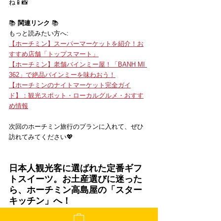
ね📱📸
📚 
関連リンク
 📚
もっと読みたい方へ:
【ホーチミン】スーパーマーケットを紹介！お
すすめ店舗「トップスマート」
【ホーチミン】老舗バインミー屋！「BANH MI 
362」で絶品バインミーを味わおう！
【ホーチミンのナイトマーケット完全ガイ
ド】：観光スポット・ローカルグルメ・おすす
め情報
次回のホーチミン旅行のプランに入れて、ぜひ
訪れてみてください💖
日本人観光客に選ばれた定番ギフ
トスイーツ。お土産選びに迷った
ら、ホーチミン高島屋の「スター
キッチン」へ！