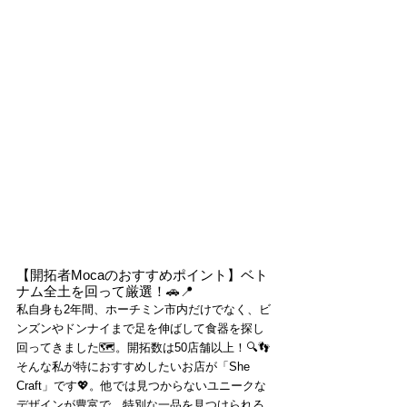
【開拓者Mocaのおすすめポイント】ベト
ナム全土を回って厳選！🚗📍
私自身も2年間、ホーチミン市内だけでなく、ビ
ンズンやドンナイまで足を伸ばして食器を探し
回ってきました🗺️。開拓数は50店舗以上！🔍👣
そんな私が特におすすめしたいお店が「She 
Craft」です💖。他では見つからないユニークな
デザインが豊富で、特別な一品を見つけられる