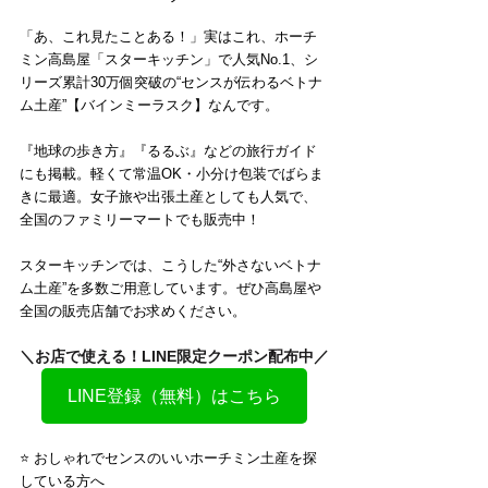
「あ、これ見たことある！」実はこれ、ホーチ
ミン高島屋「スターキッチン」で人気No.1、シ
リーズ累計30万個突破の“センスが伝わるベトナ
ム土産”【バインミーラスク】なんです。
『地球の歩き方』『るるぶ』などの旅行ガイド
にも掲載。軽くて常温OK・小分け包装でばらま
きに最適。女子旅や出張土産としても人気で、
全国のファミリーマートでも販売中！
スターキッチンでは、こうした“外さないベトナ
ム土産”を多数ご用意しています。ぜひ高島屋や
全国の販売店舗でお求めください。
＼お店で使える！LINE限定クーポン配布中／
LINE登録（無料）はこちら
⭐️ おしゃれでセンスのいいホーチミン土産を探
している方へ