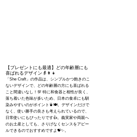
【プレゼントにも最適】どの年齢層にも
喜ばれるデザイン👵👩👧
「She Craft」の作品は、シンプルかつ飽きのこ
ないデザインで、どの年齢層の方にも喜ばれる
こと間違いなし！💯 特に和食器と相性が良く、
落ち着いた色味が多いため、日本の食卓にも馴
染みやすいのがポイント🍵🍽️。デザインだけで
なく、使い勝手の良さも考えられているので、
日常使いにもぴったりです👍。義実家や両親へ
のお土産としても、さりげなくセンスをアピー
ルできるのでおすすめですよ💝✨。