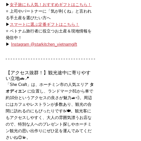
▶
女子旅にも人気！おすすめギフトはこちら！
⭐️ 上司やパートナーに「気が利くね」と言われ
る手土産を選びたい方へ
▶
スマートに選ぶ定番ギフトはこちら！
⭐️ ベトナム旅行者に役立つお土産＆現地情報を
発信中！
▶ 
Instagram @starkitchen_vietnamgift
【アクセス抜群！】観光途中に寄りやす
い立地🚗📍
「She Craft」は、ホーチミン市の人気エリア 
タ
オディエン
 に位置し、ランドマーク81から車で
約10分というアクセスの良さが魅力🚙💨。周辺
にはカフェやレストランが多数あり、観光の合
間に訪れるのにもぴったりです☕🍽️。観光客に
もアクセスしやすく、大人の雰囲気漂うお店な
ので、特別な人へのプレゼント探しやホーチミ
ン観光の思い出作りにぜひ足を運んでみてくだ
さいね😊💫。