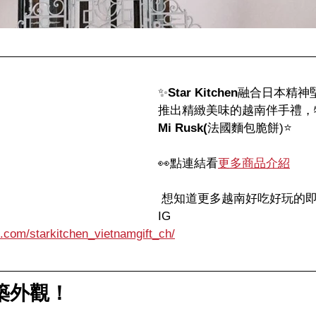
✨
Star Kitchen
融合日本精神
推出精緻美味的越南伴手禮，
Mi Rusk(
法國麵包脆餅)⭐️
👀
點連結看
更多商品介紹
 想知道更多越南好吃好玩的
IG
.com/starkitchen_vietnamgift_ch/
築外觀！