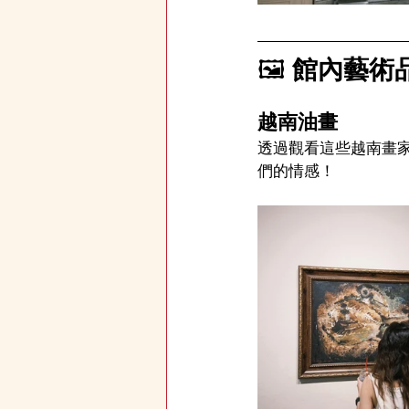
🖼️ 
館內藝術
越南油畫
透過觀看這些越南畫
們的情感！