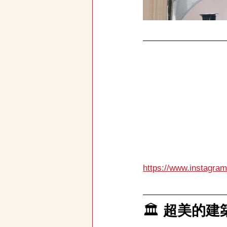
https://www.instagram
🏛️ 
超美的建