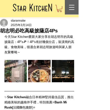
starannatw
2025年3月14日
胡志明必吃高級披薩店4Ps
今天Star Kitchen要跟大家分享在胡志明市的高級
披薩店：4P's🍕！4P's有好幾個分店，裝潢簡約高
級、食物美味，很適合來胡志明旅遊時與家人朋
友聚餐呦～
✨
Star Kitchen
融合日本精神堅持最佳品質，推出
精緻美味的越南伴手禮，特別推薦
⭐️
Banh Mi 
Rusk(
法國麵包脆餅)⭐️