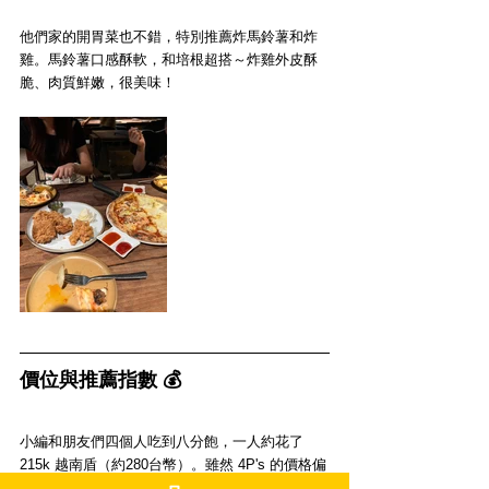
他們家的開胃菜也不錯，特別推薦炸馬鈴薯和炸
雞。馬鈴薯口感酥軟，和培根超搭～炸雞外皮酥
脆、肉質鮮嫩，很美味！
價位與推薦指數 💰
小編和朋友們四個人吃到八分飽，一人約花了 
215k 越南盾（約280台幣）。雖然 4P's 的價格偏
高，但用餐體驗很棒，服務人員也服務的很周