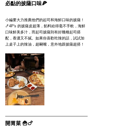
必點的披薩口味🍕
小編要大力推薦他們的起司和海鮮口味的披薩！
🍤4P's 的披薩皮超薄，餡料給得毫不手軟，海鮮
口味鮮美多汁，而起司披薩則有好幾種起司搭
配，香濃又不膩。如果你喜歡吃辣的話，試試加
上桌子上的辣油，超唰嘴，意外地跟披薩超搭！
開胃菜 🍟🍗