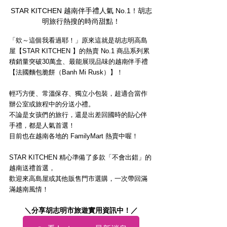
STAR KITCHEN 越南伴手禮人氣 No.1！胡志
明旅行熱搜的時尚甜點！
「欸～這個我看過耶！」原來這就是胡志明高島
屋【STAR KITCHEN 】的熱賣 No.1 商品系列累
積銷量突破30萬盒、最能展現品味的越南伴手禮
【法國麵包脆餅（Banh Mi Rusk）】！
輕巧方便、常溫保存、獨立小包裝，超適合當作
辦公室或旅程中的分送小禮。
不論是女孩們的旅行，還是出差回國時的貼心伴
手禮，都是人氣首選！
目前也在越南各地的 FamilyMart 熱賣中喔！
STAR KITCHEN 精心準備了多款「不會出錯」的
越南送禮首選，
歡迎來高島屋或其他販售門市選購，一次帶回滿
滿越南風情！
＼分享胡志明市旅遊實用資訊中！／