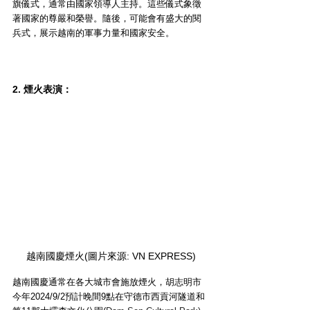
旗儀式，通常由國家領導人主持。這些儀式象徵
著國家的尊嚴和榮譽。隨後，可能會有盛大的閱
兵式，展示越南的軍事力量和國家安全。
2. 煙火表演：
越南國慶煙火(圖片來源: VN EXPRESS)
越南國慶通常在各大城市會施放煙火，胡志明市
今年2024/9/2預計晚間9點在守德市西貢河隧道和