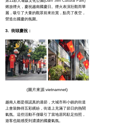
第11郡大壩森文化公園(
Dam Sen Cultural Park)
燃放煙火，慶祝越南國慶日。煙火表演壯觀而華
麗，吸引了大量的觀眾前來欣賞，點亮了夜空，
營造出國慶的氛圍。
3.  街頭慶祝：
(圖片來源:vietnamnet)
越南人都是很認真的過節，大城市和小鎮的街道
上會裝飾得五彩繽紛，街道上充滿了節日的熱鬧
氣氛。這些活動不僅吸引了當地居民駐足拍照，
遊客也能感受到濃濃的國慶氣氛。