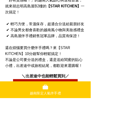
「好有質感喔！」的越南人氣點心與送禮首選，
就來胡志明高島屋B2樓的
【STAR KITCHEN】
一
次搞定！
 ✔ 輕巧方便，常溫保存，超適合分送給親朋好友
 ✔ 不論男女都會喜歡的越南風小物與美妝感禮盒
 ✔ 高島屋伴手禮銷售冠軍品牌，品質有保證！
還在煩惱要買什麼伴手禮嗎？來【STAR 
KITCHEN】10分鐘幫你輕鬆搞定！
不論是公司要分送的禮盒，還是送給閨蜜的貼心
小禮，出差途中或旅程結尾，都歡迎來選購喔！
＼出差途中也能輕鬆買到／
👉 在 Google 地圖上查看
越南限定人氣伴手禮
＼
分享胡志明市旅遊實用資訊中！
／
👉 看 Instagram 最新消息