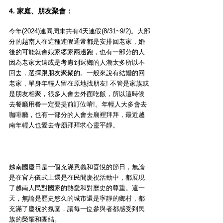
4. 家庭、朋友聚會：
今年(2024)連同周末共有4天連假(8/31~9/2)。大部
分的越南人在這種連假通常都是安排回老家，婚
後的可能就會娘家婆家兩邊跑，也有一部分的人
因為老家太遠或是考慮到返鄉的人潮太多所以不
回去，選擇跟朋友聚聚的。一般來說有結婚的回
老家，單身年輕人留在原地找朋友! 不管是家族或
是朋友相聚，很多人會去外面吃飯，所以這時候
去餐廳用餐一定要提前訂位唷!。年輕人大多會去
咖啡廳，也有一部分的人會去廟裡拜拜，最近越
南年輕人也愛去寺廟拜拜求心靈平靜。
越南國慶日是一個充滿意義和喜悅的節日，無論
是在官方儀式上還是在民間慶祝活動中，都展現
了越南人民對國家的熱愛和對歷史的尊重。這一
天，無論是歷史悠久的城市還是寧靜的鄉村，都
充滿了慶祝的氛圍，讓每一位參與者都感受到民
族的榮耀和團結。