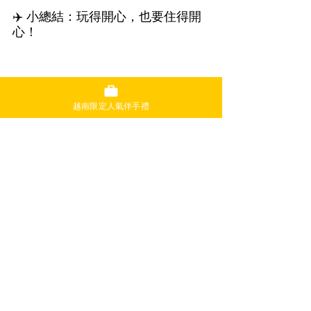
✈️ 小總結：玩得開心，也要住得開
心！
越南限定人氣伴手禮