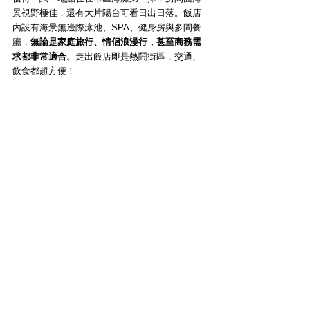
景視野極佳，還有大片陽台可看日出日落。飯店
內設有海景無邊際泳池、SPA、健身房與多間餐
廳，
無論是家庭旅行、情侶浪漫行，甚至商務需
求都非常適合
。走出飯店即是熱鬧街區，交通、
飲食都超方便！