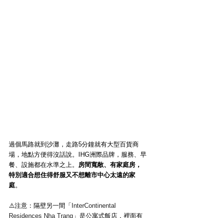
過個馬路就到沙灘，走路5分鐘就有大型百貨商
場，地點方便得沒話說。IHG洲際品牌，服務、早
餐、設施都在水準之上。
房間寬敞、有家庭房，
特別適合想住得舒服又不想離市中心太遠的家
庭
。
⚠️注意：隔壁另一間「
InterContinental 
Residences Nha Trang
」是公寓式飯店，裡面有