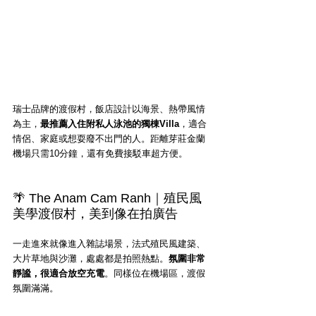
瑞士品牌的渡假村，飯店設計以海景、熱帶風情
為主，
最推薦入住附私人泳池的獨棟Villa
，適合
情侶、家庭或想耍廢不出門的人。距離芽莊金蘭
機場只需10分鐘，還有免費接駁車超方便。
🌴 The Anam Cam Ranh｜殖民風
美學渡假村，美到像在拍廣告
一走進來就像進入雜誌場景，法式殖民風建築、
大片草地與沙灘，處處都是拍照熱點。
氛圍非常
靜謐，很適合放空充電
。同樣位在機場區，渡假
氛圍滿滿。