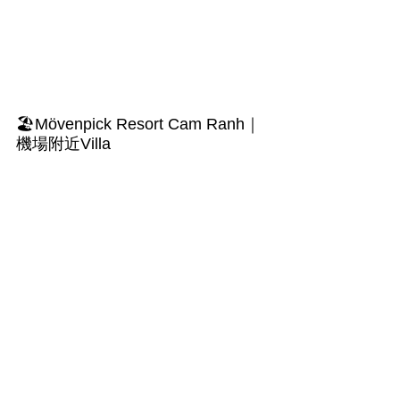
🏖️Mövenpick Resort Cam Ranh｜
機場附近Villa