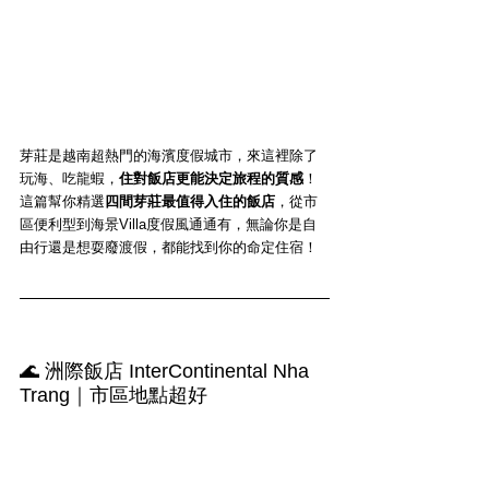
芽莊是越南超熱門的海濱度假城市，來這裡除了
玩海、吃龍蝦，
住對飯店更能決定旅程的質感
！
這篇幫你精選
四間芽莊最值得入住的飯店
，從市
區便利型到海景Villa度假風通通有，無論你是自
由行還是想耍廢渡假，都能找到你的命定住宿！
🌊 洲際飯店 InterContinental Nha 
Trang｜市區地點超好