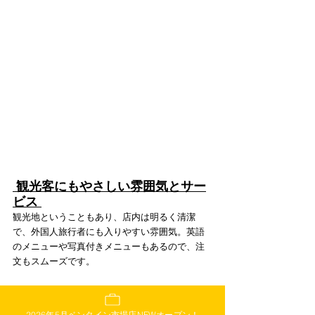
 観光客にもやさしい雰囲気とサー
ビス 
観光地ということもあり、店内は明るく清潔
で、外国人旅行者にも入りやすい雰囲気。英語
のメニューや写真付きメニューもあるので、注
文もスムーズです。
スタッフの方もフレンドリーで、観光客慣れし
ている印象。ローカルすぎるお店はちょっと不
2026年5月ベンタイン市場店NEWオープン！