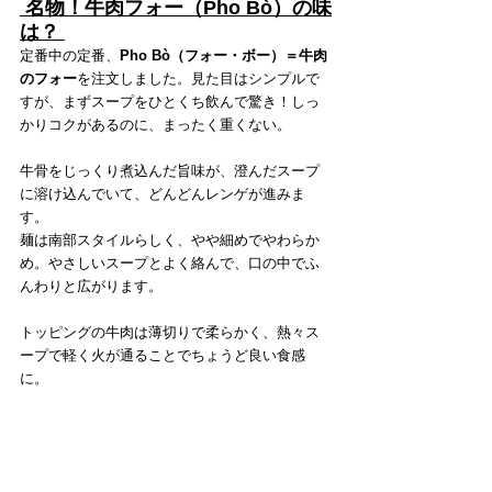
 名物！牛肉フォー（Pho Bò）の味
は？ 
定番中の定番、
Pho Bò（フォー・ボー）＝牛肉
のフォー
を注文しました。見た目はシンプルで
すが、まずスープをひとくち飲んで驚き！しっ
かりコクがあるのに、まったく重くない。
牛骨をじっくり煮込んだ旨味が、澄んだスープ
に溶け込んでいて、どんどんレンゲが進みま
す。
麺は南部スタイルらしく、やや細めでやわらか
め。やさしいスープとよく絡んで、口の中でふ
んわりと広がります。
トッピングの牛肉は薄切りで柔らかく、熱々ス
ープで軽く火が通ることでちょうど良い食感
に。