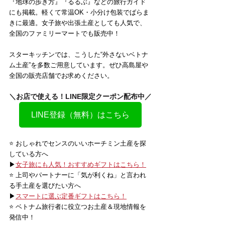
『地球の歩き方』『るるぶ』などの旅行ガイド
にも掲載。軽くて常温OK・小分け包装でばらま
きに最適。女子旅や出張土産としても人気で、
全国のファミリーマートでも販売中！
スターキッチンでは、こうした“外さないベトナ
ム土産”を多数ご用意しています。ぜひ高島屋や
全国の販売店舗でお求めください。
＼お店で使える！LINE限定クーポン配布中／
LINE登録（無料）はこちら
⭐️ おしゃれでセンスのいいホーチミン土産を探
している方へ
▶
女子旅にも人気！おすすめギフトはこちら！
⭐️ 上司やパートナーに「気が利くね」と言われ
る手土産を選びたい方へ
▶
スマートに選ぶ定番ギフトはこちら！
⭐️ ベトナム旅行者に役立つお土産＆現地情報を
発信中！