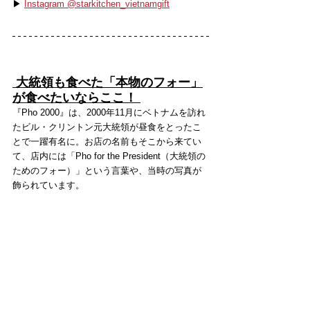
▶ 
Instagram @starkitchen_vietnamgift
 大統領も食べた「本物のフォー」
が食べたいならここ！ 
『Pho 2000』は、2000年11月にベトナムを訪れ
たビル・クリントン元大統領が昼食をとったこ
とで一躍有名に。お店の名前もそこから来てい
て、店内には「Pho for the President（大統領の
ためのフォー）」という言葉や、当時の写真が
飾られています。