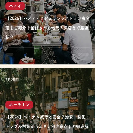
ハノイ
【2026】ハノイ・ミシュランレストラン有名
店をご紹介！星付きから地元人気店まで厳選
紹介
7月25日
ホーチミン
【2026】ベトナム旅行は安全？治安・防犯・
トラブル対策からエリア別注意点まで徹底解