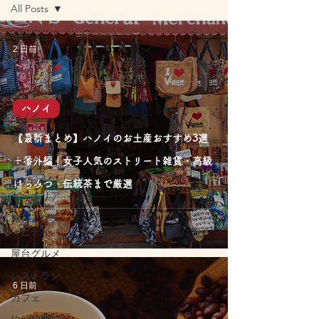
All Posts
All Posts
2 日前
スターキッ
チン
ホーチミン
ハノイ
ハノイ
ダナン
【最新まとめ】ハノイのお土産おすすめ3選
ホイアン
＋番外編！女子人気のストリート雑貨・高級
観光スポッ
はちみつ・伝統茶まで厳選
ト・エリア
旅行アクテ
ィビティ
屋台グルメ
レストラン
6 日前
カフェ