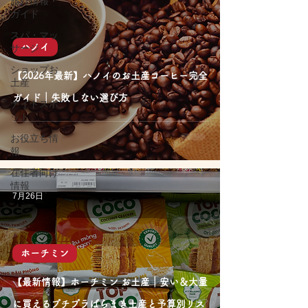
旅行情報・
ガイド
スパ・マッ
サージ
ハノイ
ショップお
【2026年最新】ハノイのお土産コーヒー完全
土産
ガイド｜失敗しない選び方
ナイトスポ
ット
お役立ち情
報
在住者向け
情報
7月26日
ホーチミン
【最新情報】ホーチミン お土産｜安い＆大量
に買えるプチプラばらまき土産と予算別リス