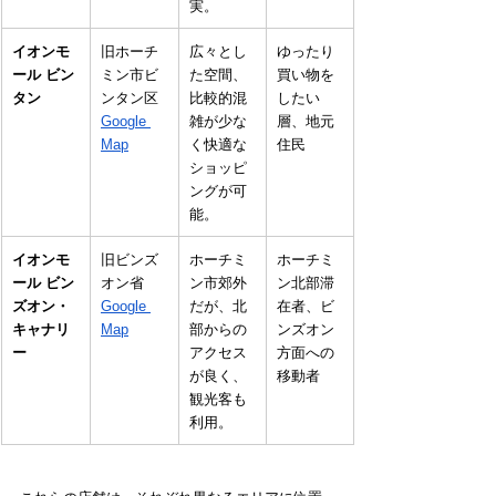
実。
イオンモ
旧ホーチ
広々とし
ゆったり
ール ビン
ミン市ビ
た空間、
買い物を
タン
ンタン区
比較的混
したい
Google 
雑が少な
層、地元
Map
く快適な
住民
ショッピ
ングが可
能。
イオンモ
旧ビンズ
ホーチミ
ホーチミ
ール ビン
オン省
ン市郊外
ン北部滞
ズオン・
Google 
だが、北
在者、ビ
キャナリ
Map
部からの
ンズオン
ー
アクセス
方面への
が良く、
移動者
観光客も
利用。