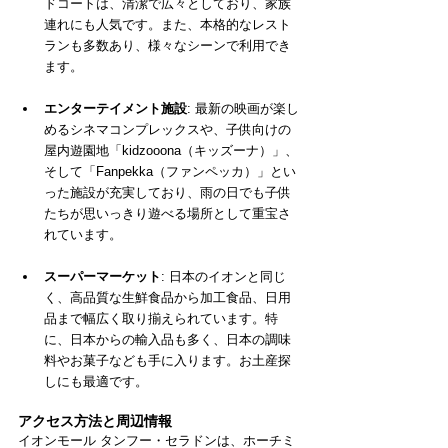
ドコートは、清潔で広々としており、家族
連れにも人気です。また、本格的なレスト
ランも多数あり、様々なシーンで利用でき
ます。
エンターテイメント施設
: 最新の映画が楽し
めるシネマコンプレックスや、子供向けの
屋内遊園地「kidzooona（キッズーナ）」、
そして「Fanpekka（ファンペッカ）」とい
った施設が充実しており、雨の日でも子供
たちが思いっきり遊べる場所として重宝さ
れています。
スーパーマーケット
: 日本のイオンと同じ
く、高品質な生鮮食品から加工食品、日用
品まで幅広く取り揃えられています。特
に、日本からの輸入品も多く、日本の調味
料やお菓子なども手に入ります。お土産探
しにも最適です。
アクセス方法と周辺情報
イオンモール タンフー・セラドンは、ホーチミ