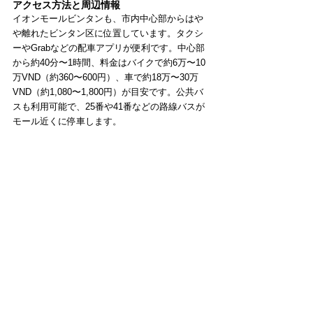
アクセス方法と周辺情報
イオンモールビンタンも、市内中心部からはや
や離れたビンタン区に位置しています。タクシ
ーやGrabなどの配車アプリが便利です。中心部
から約40分〜1時間、料金はバイクで約6万〜10
万VND（約360〜600円）、車で約18万〜30万
VND（約1,080〜1,800円）が目安です。公共バ
スも利用可能で、25番や41番などの路線バスが
モール近くに停車します。