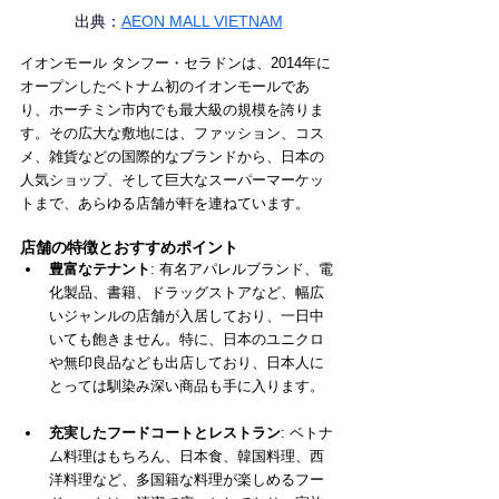
出典：
AEON MALL VIETNAM
イオンモール タンフー・セラドンは、2014年に
オープンしたベトナム初のイオンモールであ
り、ホーチミン市内でも最大級の規模を誇りま
す。その広大な敷地には、ファッション、コス
メ、雑貨などの国際的なブランドから、日本の
人気ショップ、そして巨大なスーパーマーケッ
トまで、あらゆる店舗が軒を連ねています。
店舗の特徴とおすすめポイント
豊富なテナント
: 有名アパレルブランド、電
化製品、書籍、ドラッグストアなど、幅広
いジャンルの店舗が入居しており、一日中
いても飽きません。特に、日本のユニクロ
や無印良品なども出店しており、日本人に
とっては馴染み深い商品も手に入ります。
充実したフードコートとレストラン
: ベトナ
ム料理はもちろん、日本食、韓国料理、西
洋料理など、多国籍な料理が楽しめるフー