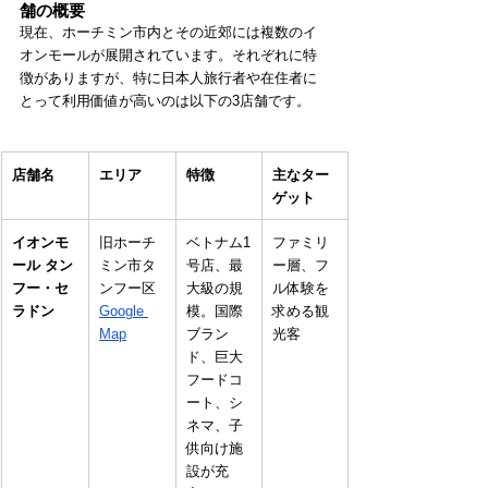
舗の概要
現在、ホーチミン市内とその近郊には複数のイ
オンモールが展開されています。それぞれに特
徴がありますが、特に日本人旅行者や在住者に
とって利用価値が高いのは以下の3店舗です。
店舗名
エリア
特徴
主なター
ゲット
イオンモ
旧ホーチ
ベトナム1
ファミリ
ール タン
ミン市タ
号店、最
ー層、フ
フー・セ
ンフー区
大級の規
ル体験を
ラドン
Google 
模。国際
求める観
Map
ブラン
光客
ド、巨大
フードコ
ート、シ
ネマ、子
供向け施
設が充