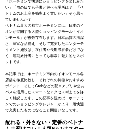
「ホーチミンで快適にショッピングを楽しみた
い」「雨の日でも子供と遊べる場所は？」「ベ
トナムのお土産を効率よく買いたい」そう思っ
ていませんか？
ベトナム最大の都市ホーチミンには、日本のイ
オンが展開する大型ショッピングモール「イオ
ンモール」が複数存在します。日本品質の清潔
さ、豊富な品揃え、そして充実したエンターテ
イメント施設は、在住者や長期滞在者だけでな
く、短期旅行者にとっても非常に魅力的なスポ
ットです。
本記事では、ホーチミン市内のイオンモール各
店舗を徹底比較し、それぞれの特徴やおすすめ
ポイント、そしてGrabなどの配車アプリや公共
バスを活用したスマートなアクセス術までを詳
しく解説します。この記事を読めば、ホーチミ
ンでのショッピングやレジャーがより一層快適
で充実したものになること間違いなしです。
配れる・外さない・定番のベトナ
ム土産はコレ！人気No.1はスター