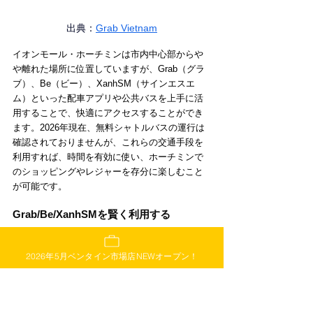
出典：
Grab Vietnam
イオンモール・ホーチミンは市内中心部からや
や離れた場所に位置していますが、Grab（グラ
ブ）、Be（ビー）、XanhSM（サインエスエ
ム）といった配車アプリや公共バスを上手に活
用することで、快適にアクセスすることができ
ます。2026年現在、無料シャトルバスの運行は
確認されておりませんが、これらの交通手段を
利用すれば、時間を有効に使い、ホーチミンで
のショッピングやレジャーを存分に楽しむこと
が可能です。
Grab/Be/XanhSMを賢く利用する
最も手軽で便利なのが、Grab、Be、XanhSMと
いった配車アプリを利用する方法です。これら
2026年5月ベンタイン市場店NEWオープン！
のアプリはベトナムで広く普及しており、スマ
ートフォンから簡単にタクシーやバイクタクシ
ーを呼ぶことができます。目的地を正確に指定
でき、料金も事前に確認できるため、言葉の心