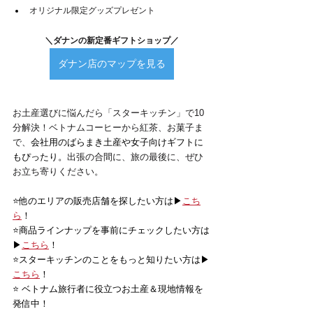
オリジナル限定グッズプレゼント
＼ダナンの新定番ギフトショップ／
ダナン店のマップを見る
お土産選びに悩んだら「スターキッチン」で10
分解決！ベトナムコーヒーから紅茶、お菓子ま
で、
会社用のばらまき土産や女子向けギフトに
もぴったり。
出張の合間に、旅の最後に、ぜひ
お立ち寄りください。
⭐️他のエリアの販売店舗を探したい方は▶
こち
ら
！
⭐️商品ラインナップを事前にチェックしたい方は
▶
こちら
！
⭐️スターキッチンのことをもっと知りたい方は▶
こちら
！
⭐️ ベトナム旅行者に役立つお土産＆現地情報を
発信中！