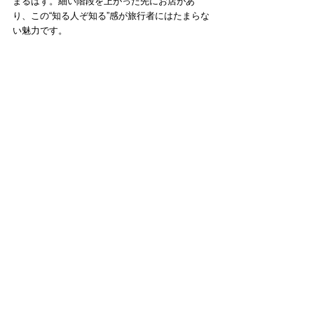
まるはず。細い階段を上がった先にお店があ
り、この“知る人ぞ知る”感が旅行者にはたまらな
い魅力です。