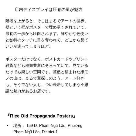
店内ディスプレイは圧巻の量が魅力
階段を上がると、そこはまるでアートの世界。
壁という壁がポスターで埋め尽くされていて、
最初の一歩から圧倒されます。鮮やかな色使い
と独特のタッチに目を奪われて、どこから見て
いいか迷ってしまうほど。
ポスターだけでなく、ポストカードやプリント
雑貨なども種類豊富にそろっていて、見ている
だけでも楽しい空間です。整然と積まれた紙モ
ノの山は、まるで宝探しのよう。アート好き
も、そうでない人も、つい長居してしまう不思
議な魅力があるお店です。
『Rice Old Propaganda Posters』
場所： 
159 Đ. Phạm Ngũ Lão, Phường 
Phạm Ngũ Lão, District 1