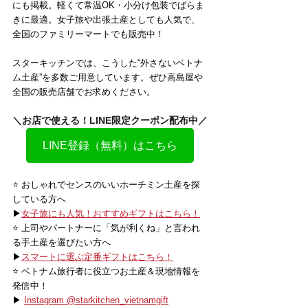
にも掲載。軽くて常温OK・小分け包装でばらま
きに最適。女子旅や出張土産としても人気で、
全国のファミリーマートでも販売中！
スターキッチンでは、こうした“外さないベトナ
ム土産”を多数ご用意しています。ぜひ高島屋や
全国の販売店舗でお求めください。
＼お店で使える！LINE限定クーポン配布中／
LINE登録（無料）はこちら
⭐️ おしゃれでセンスのいいホーチミン土産を探
している方へ
▶
女子旅にも人気！おすすめギフトはこちら！
⭐️ 上司やパートナーに「気が利くね」と言われ
る手土産を選びたい方へ
▶
スマートに選ぶ定番ギフトはこちら！
⭐️ ベトナム旅行者に役立つお土産＆現地情報を
発信中！
▶ 
Instagram @starkitchen_vietnamgift