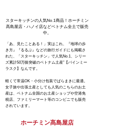
スターキッチンの人気No.1商品！ホーチミン
髙島屋店・ハノイ店などベトナム全土で販売
中。
「あ、見たことある！」実はこれ、『地球の歩
き方』『るるぶ』などの旅行ガイドにも掲載さ
れた、「スターキッチン」で人気No.1、シリー
ズ累計50万個突破のベトナム土産”【バインミー
ラスク】なんです。
軽くて常温OK・小分け包装でばらまきに最適。
女子旅や出張土産としても人気のこちらのお土
産は、ベトナム全国のお土産ショップや空港免
税店、ファミリーマート等のコンビニでも販売
されています。
ホーチミン髙島屋店