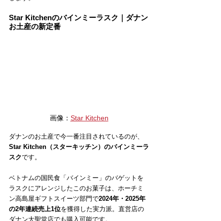
Star Kitchenのバインミーラスク｜ダナン
お土産の新定番
画像：
Star Kitchen
ダナンのお土産で今一番注目されているのが、
Star Kitchen（スターキッチン）のバインミーラ
スク
です。
ベトナムの国民食「バインミー」のバゲットを
ラスクにアレンジしたこのお菓子は、ホーチミ
ン高島屋ギフトスイーツ部門で
2024年・2025年
の2年連続売上1位
を獲得した実力派。直営店の
ダナン大聖堂店でも購入可能です。