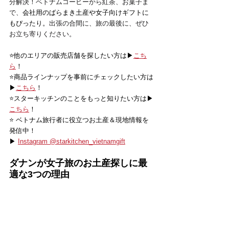
分解決！ベトナムコーヒーから紅茶、お菓子ま
で、
会社用のばらまき土産や女子向けギフトに
もぴったり。
出張の合間に、旅の最後に、ぜひ
お立ち寄りください。
⭐️他のエリアの販売店舗を探したい方は▶
こち
ら
！
⭐️商品ラインナップを事前にチェックしたい方は
▶
こちら
！
⭐️スターキッチンのことをもっと知りたい方は▶
こちら
！
⭐️ ベトナム旅行者に役立つお土産＆現地情報を
発信中！
▶ 
Instagram @starkitchen_vietnamgift
ダナンが女子旅のお土産
探しに最
適な3つの理
由