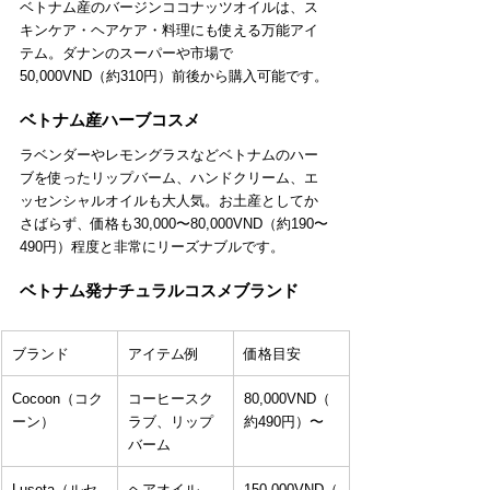
ベトナム産のバージンココナッツオイルは、ス
キンケア・ヘアケア・料理にも使える万能アイ
テム。ダナンのスーパーや市場で
50,000VND（約310円）前後から購入可能です。
ベトナム産ハーブコスメ
ラベンダーやレモングラスなどベトナムのハー
ブを使ったリップバーム、ハンドクリーム、エ
ッセンシャルオイルも大人気。お土産としてか
さばらず、価格も30,000〜80,000VND（約190〜
490円）程度と非常にリーズナブルです。
ベトナム発ナチュラルコスメブランド
ブランド
アイテム例
価格目安
Cocoon（コク
コーヒースク
80,000VND（
ーン）
ラブ、リップ
約490円）〜
バーム
Luseta（ルセ
ヘアオイル、
150,000VND（