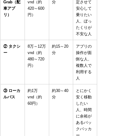
Grab（配
vnd（約
分
定させて
車アプ
420～600
安心して
リ）
円）
乗りたい
人、ぼっ
たくりが
不安な人
② タクシ
8万～12万
約15～20
アプリの
ー
vnd（約
分
操作が面
480～720
倒な人、
円）
複数人で
利用する
人
③ ローカ
約1万
約30～40
とにかく
ルバス
vnd（約
分
安く移動
60円）
したい
人、時間
に余裕が
あるバッ
クパッカ
ー