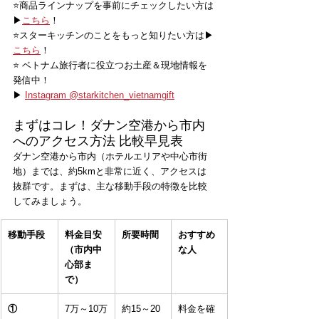
⭐️商品ラインナップを事前にチェックしたい方は
▶
こちら
！
⭐️スターキッチンのことをもっと知りたい方は▶
こちら
！
⭐️ ベトナム旅行者に役立つお土産＆現地情報を
発信中！
▶ 
Instagram @starkitchen_vietnamgift
まずはコレ！ダナン空港から市内
へのアクセス方法 比較早見表
ダナン空港から市内（ホテルエリアや中心市街
地）までは、約5kmと非常に近く、アクセスは
抜群です。まずは、主な移動手段の特徴を比較
してみましょう。
移動手段
料金目安
所要時間
おすすめ
（市内中
な人
心部ま
で）
① 
7万～10万
約15～20
料金を確