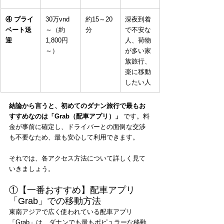
④ プライ
30万vnd
約15～20
深夜到着
ベート送
～（約
分
で不安な
迎
1,800円
人、荷物
～）
が多い家
族旅行、
楽に移動
したい人
結論から言うと、初めてのダナン旅行で最もお
すすめなのは「Grab（配車アプリ）」
 です。料
金が事前に確定し、ドライバーとの面倒な交渉
も不要なため、最も安心して利用できます。
それでは、各アクセス方法について詳しく見て
いきましょう。
①【一番おすすめ】配車アプリ
「Grab」での移動方法
東南アジアで広く使われている配車アプリ
「Grab」は、ダナンでも最もポピュラーな移動