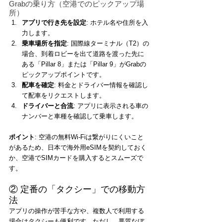
Grabの乗り方（空港でのピックアップ場
所）
アプリで行き先を設定
: ホテル名や住所を入
力します。
乗車場所を指定
: 国際線ターミナル（T2）の
場合、到着ロビーを出て道路を渡った先に
ある「Pillar 8」または「Pillar 9」がGrabの
ピックアップポイントです。
配車を確定
: 料金とドライバー情報を確認し
て配車をリクエストします。
ドライバーと合流
: アプリに表示される車の
ナンバーと車種を確認して乗車します。
ポイント
: 空港の無料Wi-Fiは繋がりにくいこと
があるため、日本で海外用eSIMを契約しておく
か、空港でSIMカードを購入するとスムーズで
す。
② 定番の「タクシー」での移動方
法
アプリの操作が苦手な方や、複数人で利用する
場合はタクシーも便利です。ただし、悪質なぼ