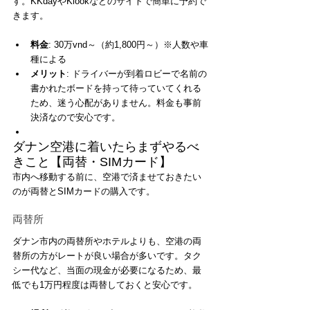
す。KKdayやKlookなどのサイトで簡単に予約で
きます。
料金
: 30万vnd～（約1,800円～）※人数や車
種による
メリット
: ドライバーが到着ロビーで名前の
書かれたボードを持って待っていてくれる
ため、迷う心配がありません。料金も事前
決済なので安心です。
ダナン空港に着いたらまずやるべ
きこと【両替・SIMカード】
市内へ移動する前に、空港で済ませておきたい
のが両替とSIMカードの購入です。
両替所
ダナン市内の両替所やホテルよりも、空港の両
替所の方がレートが良い場合が多いです。タク
シー代など、当面の現金が必要になるため、最
低でも1万円程度は両替しておくと安心です。