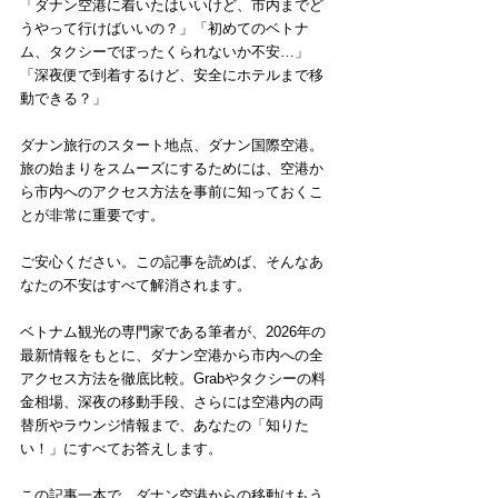
「ダナン空港に着いたはいいけど、市内までど
うやって行けばいいの？」「初めてのベトナ
ム、タクシーでぼったくられないか不安…」
「深夜便で到着するけど、安全にホテルまで移
動できる？」
ダナン旅行のスタート地点、ダナン国際空港。
旅の始まりをスムーズにするためには、空港か
ら市内へのアクセス方法を事前に知っておくこ
とが非常に重要です。
ご安心ください。この記事を読めば、そんなあ
なたの不安はすべて解消されます。
ベトナム観光の専門家である筆者が、2026年の
最新情報をもとに、ダナン空港から市内への全
アクセス方法を徹底比較。Grabやタクシーの料
金相場、深夜の移動手段、さらには空港内の両
替所やラウンジ情報まで、あなたの「知りた
い！」にすべてお答えします。
この記事一本で、ダナン空港からの移動はもう