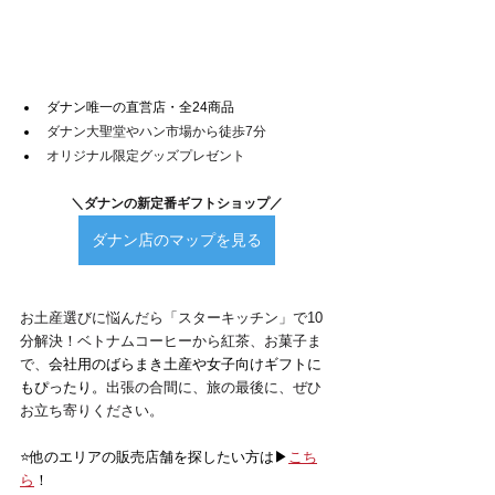
ダナン唯一の直営店・全24商品
ダナン大聖堂やハン市場から徒歩7分
オリジナル限定グッズプレゼント
＼ダナンの新定番ギフトショップ／
ダナン店のマップを見る
お土産選びに悩んだら「スターキッチン」で10
分解決！ベトナムコーヒーから紅茶、お菓子ま
で、
会社用のばらまき土産や女子向けギフトに
もぴったり。
出張の合間に、旅の最後に、ぜひ
お立ち寄りください。
⭐️他のエリアの販売店舗を探したい方は▶
こち
ら
！