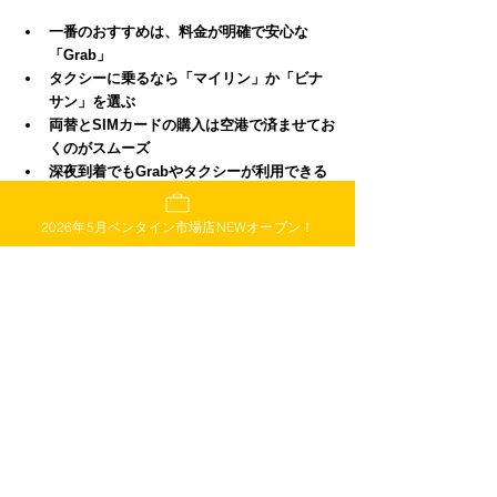
一番のおすすめは、料金が明確で安心な
「Grab」
タクシーに乗るなら「マイリン」か「ビナ
サン」を選ぶ
両替とSIMカードの購入は空港で済ませてお
くのがスムーズ
深夜到着でもGrabやタクシーが利用できる
ので安心
お土産探しは、品揃え豊富で安心の「スタ
2026年5月ベンタイン市場店NEWオープン！
ーキッチン」へ
これで、ダナン空港からの移動はもう心配いり
ませんね。
あなたに合った移動手段を選んで、快適で素敵
なダナン旅行をスタートさせてください！
日本人観光客に選ばれた定番ギフ
ト。お土産選びに迷ったら、「ス
ターキッチン」へ！