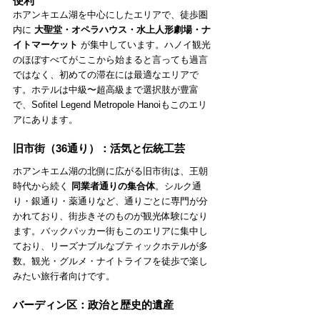
便利
ホアンキエム湖を中心にしたエリアで、徒歩圏
内に 
大聖堂・オペラハウス・水上人形劇場・ナ
イトマーケット
 が集中しています。ハノイ観光
のほぼすべてがここから始まると言っても過言
ではなく、初めての滞在には最適なエリアで
す。ホテルは中級〜超高級まで選択肢が豊富
で、Sofitel Legend Metropole Hanoiもこのエリ
アにあります。
旧市街（36通り）：活気と伝統工芸
ホアンキエム湖の北側に広がる旧市街は、王朝
時代から続く 
同業者通りの集合体
。シルク通
り・銀通り・薬通りなど、通りごとに専門が分
かれており、街歩きそのものが観光体験になり
ます。バックパッカー街もこのエリアに集中し
ており、リーズナブルなブティックホテルが多
数。観光・グルメ・ナイトライフを徒歩で楽し
みたい旅行者向けです。
バーディン区：政治と歴史的遺産