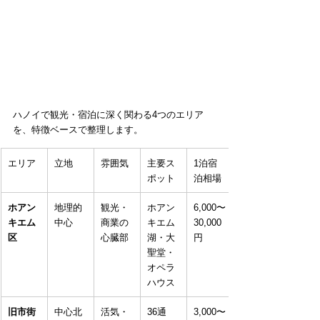
ハノイで観光・宿泊に深く関わる4つのエリア
を、特徴ベースで整理します。
エリア
立地
雰囲気
主要ス
1泊宿
ポット
泊相場
ホアン
地理的
観光・
ホアン
6,000〜
キエム
中心
商業の
キエム
30,000
区
心臓部
湖・大
円
聖堂・
オペラ
ハウス
旧市街
中心北
活気・
36通
3,000〜