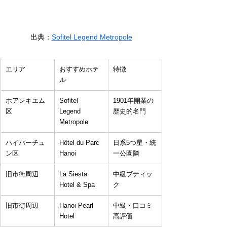
出典：
Sofitel Legend Metropole
エリア
おすすめホテ
特徴
ル
ホアンキエム
Sofitel 
1901年開業の
区
Legend 
歴史的名門
Metropole
ハイバーチュ
Hôtel du Parc 
日系5つ星・統
ン区
Hanoi
一公園隣
旧市街周辺
La Siesta 
中級ブティッ
Hotel & Spa
ク
旧市街周辺
Hanoi Pearl 
中級・口コミ
Hotel
高評価