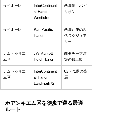
タイホー区
InterContinent
西湖湖上パビ
al Hanoi 
リオン
Westlake
タイホー区
Pan Pacific 
西湖西岸の現
Hanoi
代ラグジュア
リー
ナムトゥリエ
JW Marriott 
龍モチーフ建
ム区
Hotel Hanoi
築の最上級
ナムトゥリエ
InterContinent
62〜71階の高
ム区
al Hanoi 
層
Landmark72
ホアンキエム区を徒歩で巡る最適
ルート