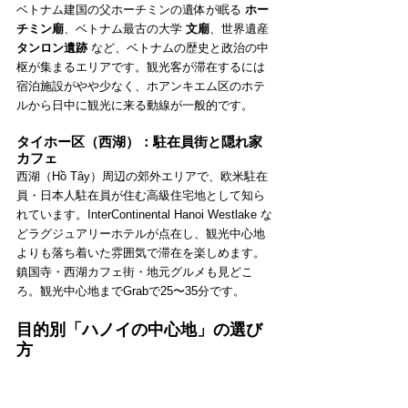
ベトナム建国の父ホーチミンの遺体が眠る 
ホー
チミン廟
、ベトナム最古の大学 
文廟
、世界遺産 
タンロン遺跡
 など、ベトナムの歴史と政治の中
枢が集まるエリアです。観光客が滞在するには
宿泊施設がやや少なく、ホアンキエム区のホテ
ルから日中に観光に来る動線が一般的です。
タイホー区（西湖）：駐在員街と隠れ家
カフェ
西湖（Hồ Tây）周辺の郊外エリアで、欧米駐在
員・日本人駐在員が住む高級住宅地として知ら
れています。InterContinental Hanoi Westlake な
どラグジュアリーホテルが点在し、観光中心地
よりも落ち着いた雰囲気で滞在を楽しめます。
鎮国寺・西湖カフェ街・地元グルメも見どこ
ろ。観光中心地までGrabで25〜35分です。
目的別「ハノイの中心地」の選び
方