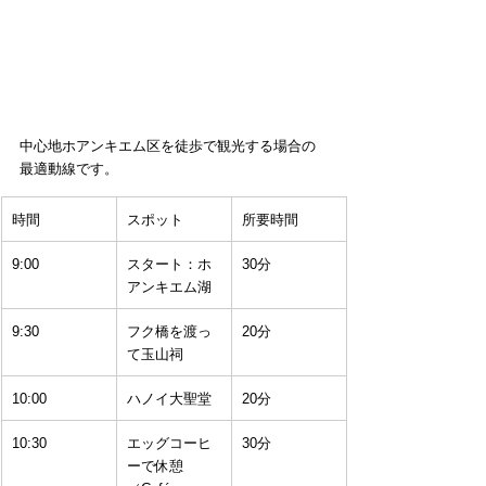
中心地ホアンキエム区を徒歩で観光する場合の
最適動線です。
時間
スポット
所要時間
9:00
スタート：ホ
30分
アンキエム湖
9:30
フク橋を渡っ
20分
て玉山祠
10:00
ハノイ大聖堂
20分
10:30
エッグコーヒ
30分
ーで休憩