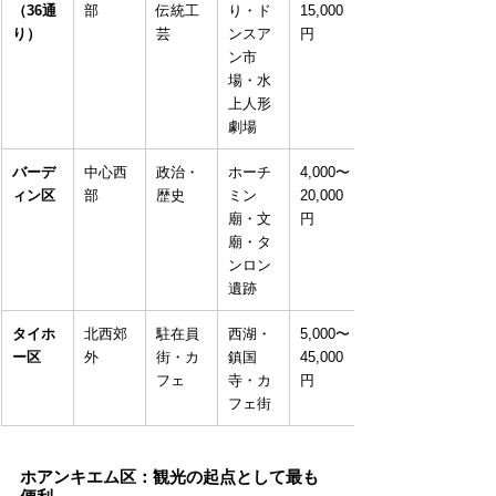
（36通
部
伝統工
り・ド
15,000
り）
芸
ンスア
円
ン市
場・水
上人形
劇場
バーデ
中心西
政治・
ホーチ
4,000〜
ィン区
部
歴史
ミン
20,000
廟・文
円
廟・タ
ンロン
遺跡
タイホ
北西郊
駐在員
西湖・
5,000〜
ー区
外
街・カ
鎮国
45,000
フェ
寺・カ
円
フェ街
ホアンキエム区：観光の起点として最も