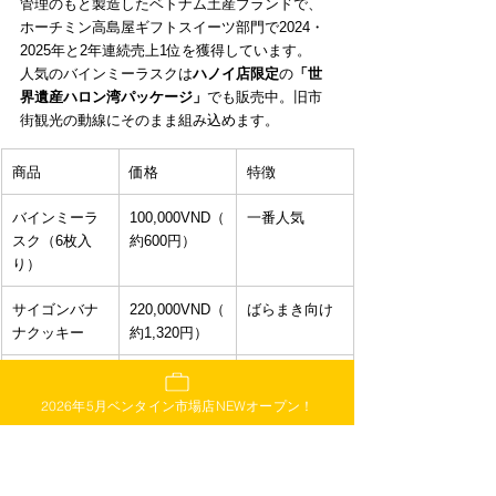
管理のもと製造したベトナム土産ブランドで、
ホーチミン高島屋ギフトスイーツ部門で2024・
2025年と2年連続売上1位を獲得しています。
人気のバインミーラスクは
ハノイ店限定
の
「世
界遺産ハロン湾パッケージ」
でも販売中。旧市
街観光の動線にそのまま組み込めます。
商品
価格
特徴
バインミーラ
100,000VND（
一番人気
スク（6枚入
約600円）
り） 
サイゴンバナ
220,000VND（
ばらまき向け
ナクッキー
約1,320円）
エビ春巻きス
150,000VND（
ベトナムらし
ナック
約900円）
さ満点
2026年5月ベンタイン市場店NEWオープン！