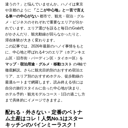
違うの？」と悩んでいませんか。ハノイは東京
や京都のように 
「ここが中心地」と一言で言え
る単一の中心がない
 都市で、観光・宿泊・グル
メ・ビジネスのそれぞれで重要なエリアが分か
れています。エリア選びを誤ると毎日のGrab代
がかさんだり、観光動線が回らなかったりと、
滞在体験が大きく変わります。
この記事では、2026年最新のハノイ事情をもと
に、中心地と呼ばれる4つのエリア（ホアンキエ
ム区・旧市街・バーディン区・タイホー区）を 
マップ・宿泊用途・グルメ・移動コスト
 の4軸で
徹底解説。さらに観光目的別のおすすめ宿泊エ
リア、エリア別のおすすめホテル、徒歩動線の
最適ルートまで網羅します。読み終える頃には
自分の旅行スタイルに合った中心地が決まり、
ホテル予約・観光モデルコース・1日の過ごし方
まで具体的にイメージできますよ。
配れる・外さない・定番のベトナ
ム土産はコレ！人気No.1はスター
キッチンのバインミーラスク！