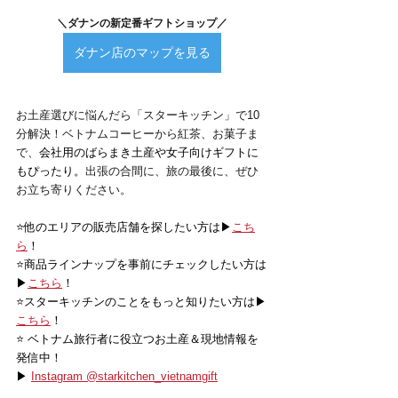
＼ダナンの新定番ギフトショップ／
ダナン店のマップを見る
お土産選びに悩んだら「スターキッチン」で10
分解決！ベトナムコーヒーから紅茶、お菓子ま
で、
会社用のばらまき土産や女子向けギフトに
もぴったり。
出張の合間に、旅の最後に、ぜひ
お立ち寄りください。
⭐️他のエリアの販売店舗を探したい方は▶
こち
ら
！
⭐️商品ラインナップを事前にチェックしたい方は
▶
こちら
！
⭐️スターキッチンのことをもっと知りたい方は▶
こちら
！
⭐️ ベトナム旅行者に役立つお土産＆現地情報を
発信中！
▶ 
Instagram @starkitchen_vietnamgift