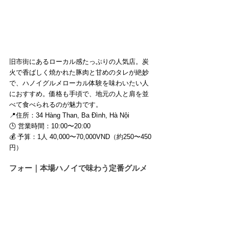
旧市街にあるローカル感たっぷりの人気店。炭
火で香ばしく焼かれた豚肉と甘めのタレが絶妙
で、ハノイグルメローカル体験を味わいたい人
におすすめ。価格も手頃で、地元の人と肩を並
べて食べられるのが魅力です。
📍住所：34 Hàng Than, Ba Đình, Hà Nội
🕒 営業時間：10:00〜20:00
💰 予算：1人 40,000〜70,000VND（約250〜450
円）
フォー｜本場ハノイで味わう定番グルメ