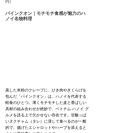
円）
バインクオン｜モチモチ食感が魅力のハ
ノイ名物料理
蒸した米粉のクレープに、ひき肉やきくらげを
包んだ「バインクオン」は、ハノイを代表する
軽食のひとつ。薄くモチモチした皮と香ばしい
具材の組み合わせが絶妙で、ベトナム ハノイ グ
ルメを語る上で欠かせない存在です。甘酸っぱ
いヌクチャム（タレ）に浸して食べるのが一般
的で、揚げたエシャロットやハーブを添えると