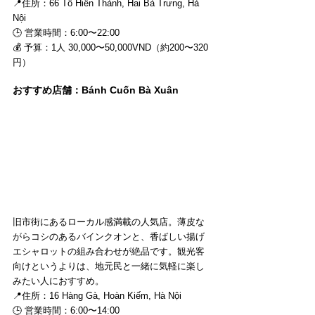
📍住所：66 Tô Hiến Thành, Hai Bà Trưng, Hà 
Nội 
🕒 営業時間：6:00〜22:00 
💰 予算：1人 30,000〜50,000VND（約200〜320
円）
おすすめ店舗：Bánh Cuốn Bà Xuân
旧市街にあるローカル感満載の人気店。薄皮な
がらコシのあるバインクオンと、香ばしい揚げ
エシャロットの組み合わせが絶品です。観光客
向けというよりは、地元民と一緒に気軽に楽し
みたい人におすすめ。
📍住所：16 Hàng Gà, Hoàn Kiếm, Hà Nội 
🕒 営業時間：6:00〜14:00 