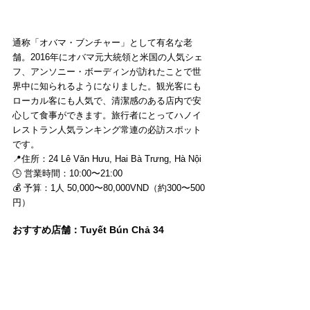
通称「オバマ・ブンチャー」として有名な老
舗。2016年にオバマ元大統領と米国の人気シェ
フ、アンソニー・ボーディンが訪れたことで世
界中に知られるようになりました。観光客にも
ローカル客にも人気で、清潔感のある店内で安
心して食事ができます。旅行者にとってハノイ
レストラン人気ランキング常連の必訪スポット
です。
📍住所：24 Lê Văn Hưu, Hai Bà Trưng, Hà Nội
🕒 営業時間：10:00〜21:00
💰 予算：1人 50,000〜80,000VND（約300〜500
円）
おすすめ店舗：Tuyết Bún Chả 34