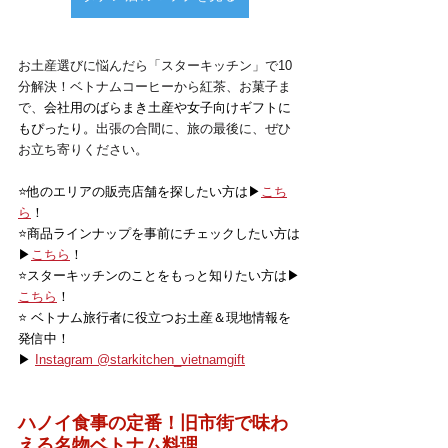
お土産選びに悩んだら「スターキッチン」で10
分解決！ベトナムコーヒーから紅茶、お菓子ま
で、
会社用のばらまき土産や女子向けギフトに
もぴったり。
出張の合間に、旅の最後に、ぜひ
お立ち寄りください。
⭐️他のエリアの販売店舗を探したい方は▶
こち
ら
！
⭐️商品ラインナップを事前にチェックしたい方は
▶
こちら
！
⭐️スターキッチンのことをもっと知りたい方は▶
こちら
！
⭐️ ベトナム旅行者に役立つお土産＆現地情報を
発信中！
▶ 
Instagram @starkitchen_vietnamgift
ハノイ食事の定番！旧市街で味わ
える名物ベトナム料理