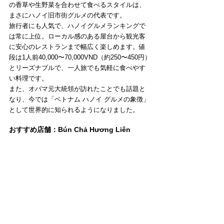
の香草や生野菜を合わせて食べるスタイルは、
まさにハノイ旧市街グルメの代表です。
旅行者にも人気で、ハノイグルメランキングで
は常に上位。ローカル感のある屋台から観光客
に安心のレストランまで幅広く楽しめます。値
段は1人前40,000〜70,000VND（約250〜450円）
とリーズナブルで、一人旅でも気軽に食べやす
い料理です。
また、オバマ元大統領が訪れたことでも話題と
なり、今では「ベトナム ハノイ グルメの象徴」
として世界的に知られるようになりました。
おすすめ店舗：Bún Chả Hương Liên