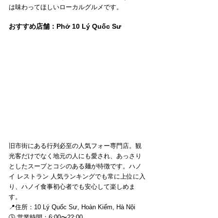
は味わってほしいローカルグルメです。
おすすめ店舗：Phở 10 Lý Quốc Sư
旧市街にある行列必至の人気フォー専門店。観
光客だけでなく地元の人にも愛され、あっさり
としたスープとコシのある麺が特徴です。ハノ
イ レストラン 人気ランキングでも常に上位に入
り、ハノイ食事初心者でも安心して楽しめま
す。
📍住所：10 Lý Quốc Sư, Hoàn Kiếm, Hà Nội 
🕒 営業時間：6:00〜22:00 