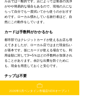
ル店では一般的です。店によっては食器の洗浄
がやや簡易的な場合もあるので、現地の人にな
らって自分でも一度拭いてから使うのがおすす
めです。ローカル慣れしている旅行者ほど、自
然にこの動作をしています。
カードは手数料がかかるかも
都市部ではクレジットカードが使えるお店も増
えてきましたが、ローカル店ではまだ現金払い
が基本です。仮にカードが使える場合でも、利
用金額に対して3〜5％ほどの手数料が加算され
ることがあります。余計な出費を防ぐために
も、現金を用意しておくと安心です。
チップは不要
高級レストランやホテルとは異なり、ローカル
店では基本的にチップの文化はありません。会
2026年5月ベンタイン市場店NEWオープン！
計時に端数を切り上げるなど、気持ちとして渡
す人もいますが、必須ではありません。むしろ
多く渡すと戸惑われることもあるので、無理に
渡す必要はありません。