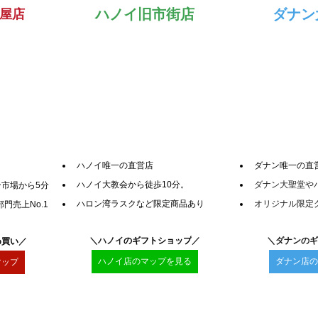
ハノイ旧市街店
ダナン
屋店
ハノイ唯一の直営店
ダナン唯一の直
ハノイ大教会から徒歩10分。
ダナン大聖堂や
市場から5分
ハロン湾ラスクなど限定商品あり
オリジナル限定
門売上No.1
＼ハノイ
のギフトショップ
／
＼ダナンのギ
め買い
／
ハノイ店のマップを見る
ダナン店の
マップ