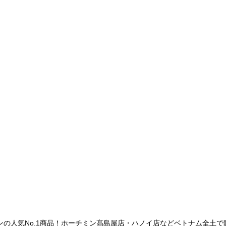
ンの人気No.1商品！ホーチミン髙島屋店・ハノイ店などベトナム全土で