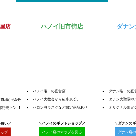
ハノイ旧市街店
ダナン
屋店
ハノイ唯一の直営店
ダナン唯一の直
ハノイ大教会から徒歩10分。
ダナン大聖堂や
市場から5分
ハロン湾ラスクなど限定商品あり
オリジナル限定
門売上No.1
＼ハノイ
のギフトショップ
／
＼ダナンのギ
め買い
／
ハノイ店のマップを見る
ダナン店の
マップ