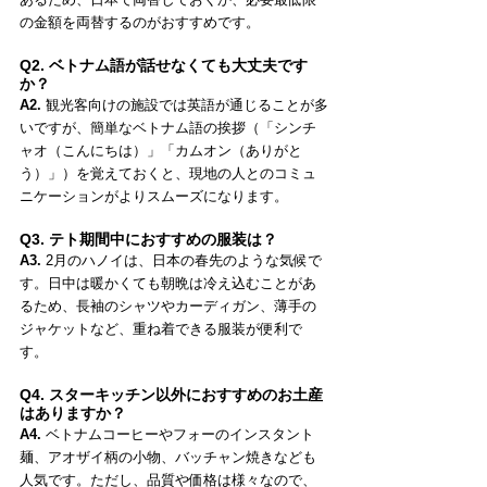
の金額を両替するのがおすすめです。
Q2. ベトナム語が話せなくても大丈夫です
か？
A2.
 観光客向けの施設では英語が通じることが多
いですが、簡単なベトナム語の挨拶（「シンチ
ャオ（こんにちは）」「カムオン（ありがと
う）」）を覚えておくと、現地の人とのコミュ
ニケーションがよりスムーズになります。
Q3. テト期間中におすすめの服装は？
A3.
 2月のハノイは、日本の春先のような気候で
す。日中は暖かくても朝晩は冷え込むことがあ
るため、長袖のシャツやカーディガン、薄手の
ジャケットなど、重ね着できる服装が便利で
す。
Q4. スターキッチン以外におすすめのお土産
はありますか？
A4.
 ベトナムコーヒーやフォーのインスタント
麺、アオザイ柄の小物、バッチャン焼きなども
人気です。ただし、品質や価格は様々なので、