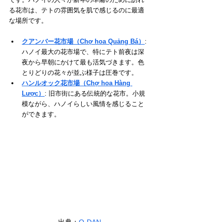
る花市は、テトの雰囲気を肌で感じるのに最適
な場所です。
クアンバー花市場（Chợ hoa Quảng Bá）
: 
ハノイ最大の花市場で、特にテト前夜は深
夜から早朝にかけて最も活気づきます。色
とりどりの花々が並ぶ様子は圧巻です。
ハンルオック花市場（Chợ hoa Hàng 
Lược）
: 旧市街にある伝統的な花市。小規
模ながら、ハノイらしい風情を感じること
ができます。
出典：
O-DAN