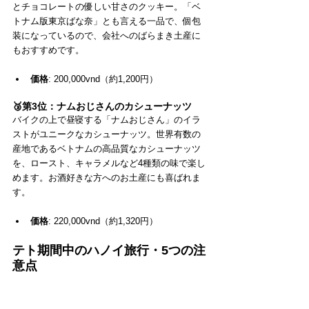
とチョコレートの優しい甘さのクッキー。「ベ
トナム版東京ばな奈」とも言える一品で、個包
装になっているので、会社へのばらまき土産に
もおすすめです。
価格
: 200,000vnd（約1,200円）
🥉第3位：ナムおじさんのカシューナッツ
バイクの上で昼寝する「ナムおじさん」のイラ
ストがユニークなカシューナッツ。世界有数の
産地であるベトナムの高品質なカシューナッツ
を、ロースト、キャラメルなど4種類の味で楽し
めます。お酒好きな方へのお土産にも喜ばれま
す。
価格
: 220,000vnd（約1,320円）
テト期間中のハノイ旅行・5つの注
意点