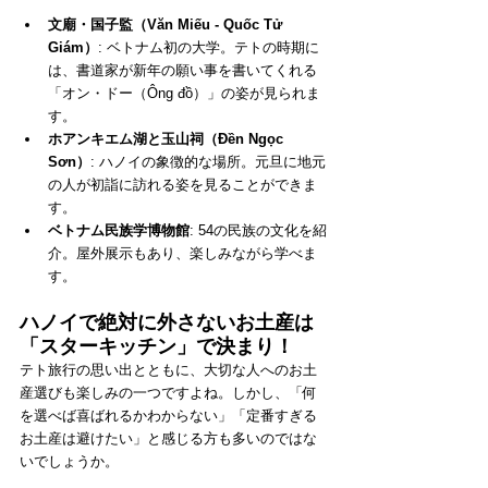
文廟・国子監（Văn Miếu - Quốc Tử 
Giám）
: ベトナム初の大学。テトの時期に
は、書道家が新年の願い事を書いてくれる
「オン・ドー（Ông đồ）」の姿が見られま
す。
ホアンキエム湖と玉山祠（Đền Ngọc 
Sơn）
: ハノイの象徴的な場所。元旦に地元
の人が初詣に訪れる姿を見ることができま
す。
ベトナム民族学博物館
: 54の民族の文化を紹
介。屋外展示もあり、楽しみながら学べま
す。
ハノイで絶対に外さないお土産は
「スターキッチン」で決まり！
テト旅行の思い出とともに、大切な人へのお土
産選びも楽しみの一つですよね。しかし、「何
を選べば喜ばれるかわからない」「定番すぎる
お土産は避けたい」と感じる方も多いのではな
いでしょうか。