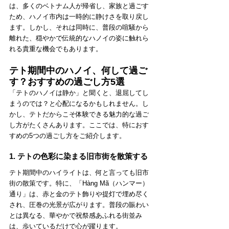
は、多くのベトナム人が帰省し、家族と過ごす
ため、ハノイ市内は一時的に静けさを取り戻し
ます。しかし、それは同時に、普段の喧騒から
離れた、穏やかで伝統的なハノイの姿に触れら
れる貴重な機会でもあります。
テト期間中のハノイ、何して過ご
す？おすすめの過ごし方5選
「テトのハノイは静か」と聞くと、退屈してし
まうのでは？と心配になるかもしれません。し
かし、テトだからこそ体験できる魅力的な過ご
し方がたくさんあります。ここでは、特におす
すめの5つの過ごし方をご紹介します。
1. テトの色彩に染まる旧市街を散策する
テト期間中のハイライトは、何と言っても旧市
街の散策です。特に、「Hàng Mã（ハンマー）
通り」は、赤と金のテト飾りや提灯で埋め尽く
され、圧巻の光景が広がります。普段の賑わい
とは異なる、華やかで祝祭感あふれる街並み
は、歩いているだけで心が躍ります。