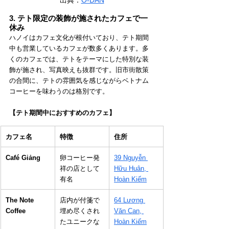
3. テト限定の装飾が施されたカフェで一
休み
ハノイはカフェ文化が根付いており、テト期間
中も営業しているカフェが数多くあります。多
くのカフェでは、テトをテーマにした特別な装
飾が施され、写真映えも抜群です。旧市街散策
の合間に、テトの雰囲気を感じながらベトナム
コーヒーを味わうのは格別です。
【テト期間中におすすめのカフェ】
カフェ名
特徴
住所
Café Giảng
卵コーヒー発
39 Nguyễn 
祥の店として
Hữu Huân, 
有名
Hoàn Kiếm
The Note 
店内が付箋で
64 Lương 
Coffee
埋め尽くされ
Văn Can, 
たユニークな
Hoàn Kiếm