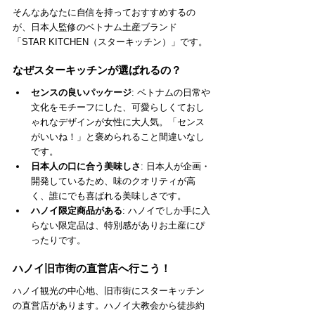
そんなあなたに自信を持っておすすめするの
が、日本人監修のベトナム土産ブランド
「STAR KITCHEN（スターキッチン）」です。
なぜスターキッチンが選ばれるの？
センスの良いパッケージ
: ベトナムの日常や
文化をモチーフにした、可愛らしくておし
ゃれなデザインが女性に大人気。「センス
がいいね！」と褒められること間違いなし
です。
日本人の口に合う美味しさ
: 日本人が企画・
開発しているため、味のクオリティが高
く、誰にでも喜ばれる美味しさです。
ハノイ限定商品がある
: ハノイでしか手に入
らない限定品は、特別感がありお土産にぴ
ったりです。
ハノイ旧市街の直営店へ行こう！
ハノイ観光の中心地、旧市街にスターキッチン
の直営店があります。ハノイ大教会から徒歩約