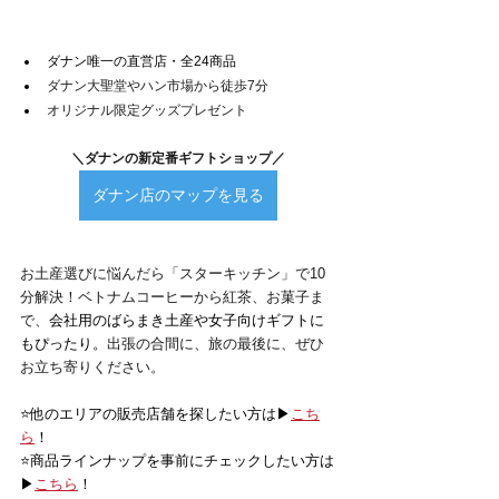
ダナン唯一の直営店・全24商品
ダナン大聖堂やハン市場から徒歩7分
オリジナル限定グッズプレゼント
＼ダナンの新定番ギフトショップ／
ダナン店のマップを見る
お土産選びに悩んだら「スターキッチン」で10
分解決！ベトナムコーヒーから紅茶、お菓子ま
で、
会社用のばらまき土産や女子向けギフトに
もぴったり。
出張の合間に、旅の最後に、ぜひ
お立ち寄りください。
⭐️他のエリアの販売店舗を探したい方は▶
こち
ら
！
⭐️商品ラインナップを事前にチェックしたい方は
▶
こちら
！