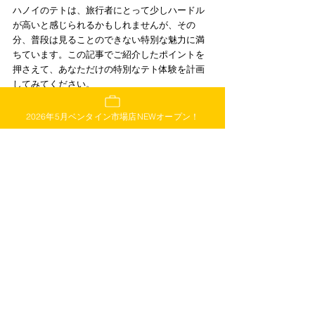
ハノイのテトは、旅行者にとって少しハードル
が高いと感じられるかもしれませんが、その
分、普段は見ることのできない特別な魅力に満
ちています。この記事でご紹介したポイントを
押さえて、あなただけの特別なテト体験を計画
してみてください。
旧市街や花市で、テトならではの華やかな
2026年5月ベンタイン市場店NEWオープン！
雰囲気を楽しむ
静かな元旦の朝に、歴史的な街並みを散策
する
大晦日の花火で、現地の人々と一緒に新年
を祝う
お土産選びに迷ったら、ハノイ旧市街の
「スターキッチン」へ
きっと、あなたのベトナム旅行が、忘れられな
い素晴らしい思い出になるはずです。祝祭の喜
びに満ちたハノイで、素敵なテト休暇をお過ご
しください！