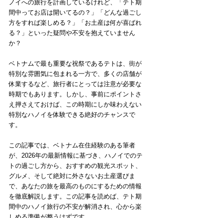
ノイへの旅行を計画しているけれど、「テト期
間中ってお店は開いてるの？」「どんな過ごし
方をすれば楽しめる？」「お土産は何が喜ばれ
る？」といった疑問や不安を抱えていません
か？
ベトナムで最も重要な祝祭であるテトは、街が
特別な雰囲気に包まれる一方で、多くの店舗が
休業するなど、旅行者にとっては注意が必要な
時期でもあります。しかし、事前にポイントさ
え押さえておけば、この時期にしか味わえない
特別なハノイを体験できる絶好のチャンスで
す。
この記事では、ベトナム在住経験のある筆者
が、2026年の最新情報に基づき、ハノイでのテ
トの過ごし方から、おすすめの観光スポット、
グルメ、そして絶対に外さないお土産選びま
で、あなたの旅を最高のものにするための情報
を徹底解説します。この記事を読めば、テト期
間中のハノイ旅行の不安が解消され、心から楽
しめる準備が整うはずです。