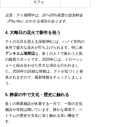
カフェ
注意：テト期間中は、10〜20%程度の追加料金
（Phụ thu）がかかる場合があります。
4. 大晦日の花火で新年を祝う
テトの元旦を迎える深夜0時には、ハノイ市内の
各所で盛大な花火が打ち上げられます。特に
ホ
アンキエム湖周辺
は、多くの人々で賑わう人気
の鑑賞スポットです。2025年には、ドローンシ
ョーと組み合わせた壮大な演出も行われまし
た。2026年の詳細な情報は、テトが近づくと発
表されますので、最新情報をチェックしましょ
う。
5. 静寂の中で文化・歴史に触れる
多くの商業施設が休業する一方で、一部の文化
施設や寺院は開いています。静かな環境で、ベ
トナムの歴史や文化に深く触れる良い機会で
す。