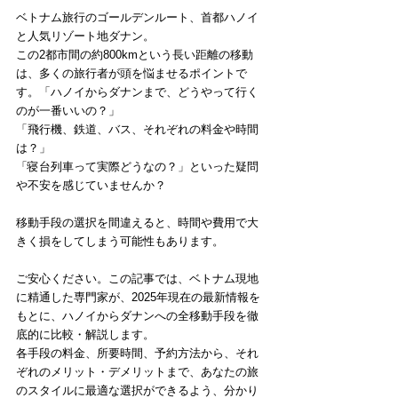
ベトナム旅行のゴールデンルート、首都ハノイ
と人気リゾート地ダナン。
この2都市間の約800kmという長い距離の移動
は、多くの旅行者が頭を悩ませるポイントで
す。「ハノイからダナンまで、どうやって行く
のが一番いいの？」
「飛行機、鉄道、バス、それぞれの料金や時間
は？」
「寝台列車って実際どうなの？」といった疑問
や不安を感じていませんか？
移動手段の選択を間違えると、時間や費用で大
きく損をしてしまう可能性もあります。
ご安心ください。この記事では、ベトナム現地
に精通した専門家が、2025年現在の最新情報を
もとに、ハノイからダナンへの全移動手段を徹
底的に比較・解説します。
各手段の料金、所要時間、予約方法から、それ
ぞれのメリット・デメリットまで、あなたの旅
のスタイルに最適な選択ができるよう、分かり