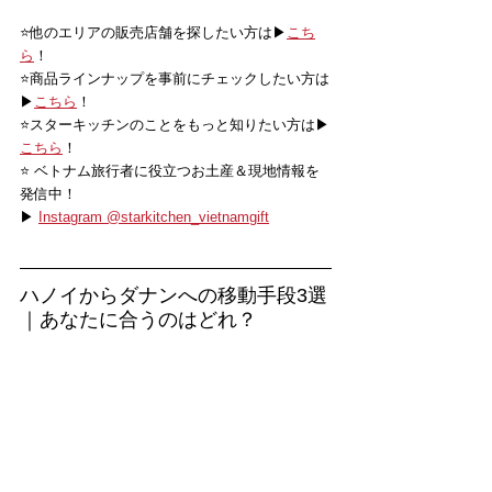
⭐️他のエリアの販売店舗を探したい方は▶
こち
ら
！
⭐️商品ラインナップを事前にチェックしたい方は
▶
こちら
！
⭐️スターキッチンのことをもっと知りたい方は▶
こちら
！
⭐️ ベトナム旅行者に役立つお土産＆現地情報を
発信中！
▶ 
Instagram @starkitchen_vietnamgift
ハノイからダナンへの移動手段3選
｜あなたに合うのはどれ？