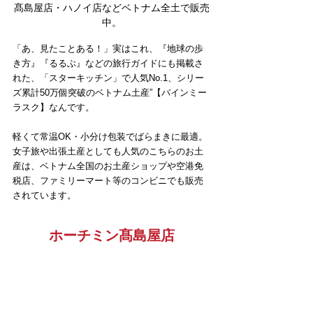
髙島屋店・ハノイ店などベトナム全土で販売
中。
「あ、見たことある！」実はこれ、『地球の歩
き方』『るるぶ』などの旅行ガイドにも掲載さ
れた、「スターキッチン」で人気No.1、シリー
ズ累計50万個突破のベトナム土産”【バインミー
ラスク】なんです。
軽くて常温OK・小分け包装でばらまきに最適。
女子旅や出張土産としても人気のこちらのお土
産は、ベトナム全国のお土産ショップや空港免
税店、ファミリーマート等のコンビニでも販売
されています。
ホーチミン髙島屋店