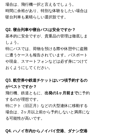
場合は、飛行機一択と言えるでしょう。
時間に余裕があり、特別な体験をしたい場合は
寝台列車も素晴らしい選択肢です。
Q2. 寝台列車や寝台バスは安全ですか？
基本的に安全ですが、貴重品の管理は徹底しま
しょう。
特にバスでは、荷物を預ける際や休憩中に盗難
に遭うケースも報告されています。パスポート
や現金、スマートフォンなどは必ず身につけて
おくようにしてください。
Q3. 航空券や鉄道チケットはいつ頃予約するの
がベストですか？
飛行機、鉄道ともに、
出発の1ヶ月前まで
に予約
するのが理想です。
特にテト（旧正月）などの大型連休に移動する
場合は、2ヶ月以上前から予約しないと満席にな
る可能性が高いです。
Q4. ハノイ市内からノイバイ空港、ダナン空港