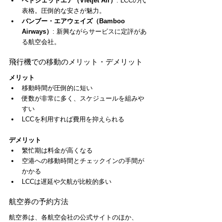
ベトジェットエア（Vietjet Air）
: LCCの代
表格。圧倒的な安さが魅力。
バンブー・エアウェイズ（Bamboo 
Airways）
: 新興ながらサービスに定評があ
る航空会社。
飛行機での移動のメリット・デメリット
メリット
移動時間が圧倒的に短い
便数が非常に多く、スケジュールを組みや
すい
LCCを利用すれば費用を抑えられる
デメリット
繁忙期は料金が高くなる
空港への移動時間とチェックインの手間が
かかる
LCCは遅延や欠航が比較的多い
航空券の予約方法
航空券は、各航空会社の公式サイトのほか、