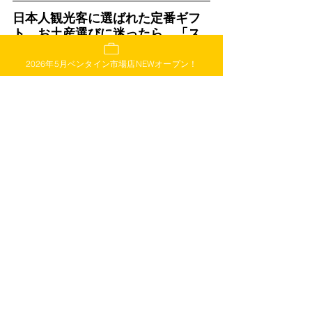
日本人観光客に選ばれた定番ギフ
ト。お土産選びに迷ったら、「ス
ターキッチン」へ！
2026年5月ベンタイン市場店NEWオープン！
🎁
ベトナム旅行のお土産、まだ迷っていません
か？「センスがいいね！」と言われる
ベトナム
土産や人気のお菓子
なら
、ホーチミン高島屋地
下2階・ハノイ旧市街・ダナン大聖堂の「スター
キッチン」
です
べて揃います。
 ✔ 軽くて、常温OK・ばらまきやすい
 ✔ 女性にも男性にも喜ばれる
ベトナム雑貨やコ