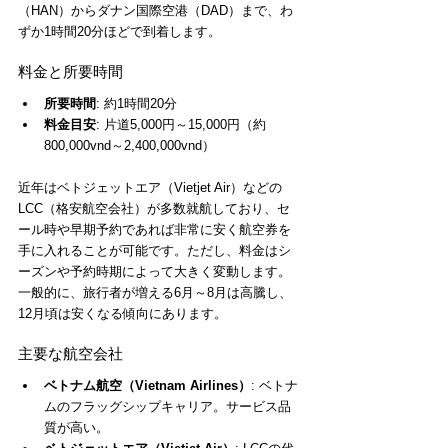
（HAN）からダナン国際空港（DAD）まで、わ
ずか1時間20分ほどで到着します。
料金と所要時間
所要時間
: 約1時間20分
料金目安
: 片道5,000円～15,000円（約
800,000vnd～2,400,000vnd）
近年はベトジェットエア（Vietjet Air）などの
LCC（格安航空会社）が多数就航しており、セ
ール時や早期予約であれば非常に安く航空券を
手に入れることが可能です。ただし、料金はシ
ーズンや予約時期によって大きく変動します。
一般的に、旅行者が増える6月～8月は高騰し、
12月頃は安くなる傾向にあります。
主要な航空会社
ベトナム航空（Vietnam Airlines）
: ベトナ
ムのフラッグシップキャリア。サービス品
質が高い。