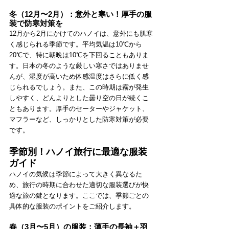
冬（12月〜2月）：意外と寒い！厚手の服
装で防寒対策を
12月から2月にかけてのハノイは、意外にも肌寒
く感じられる季節です。平均気温は10℃から
20℃で、特に朝晩は10℃を下回ることもありま
す。日本の冬のような厳しい寒さではありませ
んが、湿度が高いため体感温度はさらに低く感
じられるでしょう。また、この時期は霧が発生
しやすく、どんよりとした曇り空の日が続くこ
ともあります。厚手のセーターやジャケット、
マフラーなど、しっかりとした防寒対策が必要
です。
季節別！ハノイ旅行に最適な服装
ガイド
ハノイの気候は季節によって大きく異なるた
め、旅行の時期に合わせた適切な服装選びが快
適な旅の鍵となります。ここでは、季節ごとの
具体的な服装のポイントをご紹介します。
春（3月〜5月）の服装：薄手の長袖＋羽