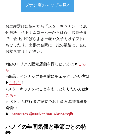
ダナン店のマップを見る
お土産選びに悩んだら「スターキッチン」で10
分解決！ベトナムコーヒーから紅茶、お菓子ま
で、
会社用のばらまき土産や女子向けギフトに
もぴったり。
出張の合間に、旅の最後に、ぜひ
お立ち寄りください。
⭐️他のエリアの販売店舗を探したい方は▶
こち
ら
！
⭐️商品ラインナップを事前にチェックしたい方は
▶
こちら
！
⭐️スターキッチンのことをもっと知りたい方は▶
こちら
！
⭐️ ベトナム旅行者に役立つお土産＆現地情報を
発信中！
▶ 
Instagram @starkitchen_vietnamgift
ハノイの年間気候と季節ごとの特
徴