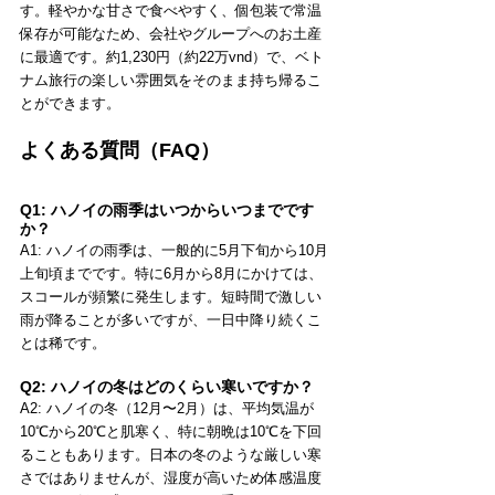
す。軽やかな甘さで食べやすく、個包装で常温
保存が可能なため、会社やグループへのお土産
に最適です。約1,230円（約22万vnd）で、ベト
ナム旅行の楽しい雰囲気をそのまま持ち帰るこ
とができます。
よくある質問（FAQ）
Q1: ハノイの雨季はいつからいつまでです
か？
A1: ハノイの雨季は、一般的に5月下旬から10月
上旬頃までです。特に6月から8月にかけては、
スコールが頻繁に発生します。短時間で激しい
雨が降ることが多いですが、一日中降り続くこ
とは稀です。
Q2: ハノイの冬はどのくらい寒いですか？
A2: ハノイの冬（12月〜2月）は、平均気温が
10℃から20℃と肌寒く、特に朝晩は10℃を下回
ることもあります。日本の冬のような厳しい寒
さではありませんが、湿度が高いため体感温度