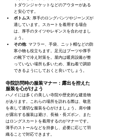
トダウンジャケットなどのアウターがある
と安心です。
ボトムス
: 厚手のロングパンツやジーンズが
適しています。スカートを着用する場合
は、厚手のタイツやレギンスを合わせまし
ょう。
その他
: マフラー、手袋、ニット帽などの防
寒小物も役立ちます。足元はブーツや厚手
の靴下で冷え対策を。屋内は暖房設備が整
っていない場所も多いため、重ね着で調節
できるようにしておくと良いでしょう。
寺院訪問時の服装マナー：露出を控えた
服装を心がけよう
ハノイには多くの美しい寺院や歴史的な建造物
があります。これらの場所を訪れる際は、敬意
を表して適切な服装を心がけましょう。肩や膝
が露出する服装は避け、長袖・長ズボン、また
はロングスカートを着用するのがマナーです。
薄手のストールなどを持参し、必要に応じて羽
織ることで対応できます。