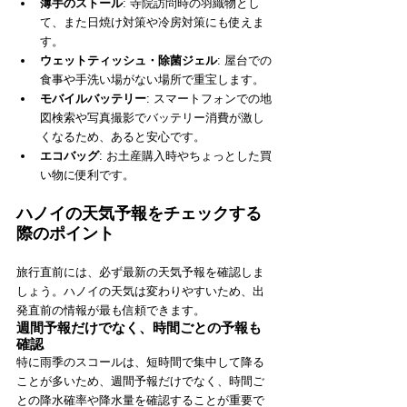
薄手のストール
: 寺院訪問時の羽織物とし
て、また日焼け対策や冷房対策にも使えま
す。
ウェットティッシュ・除菌ジェル
: 屋台での
食事や手洗い場がない場所で重宝します。
モバイルバッテリー
: スマートフォンでの地
図検索や写真撮影でバッテリー消費が激し
くなるため、あると安心です。
エコバッグ
: お土産購入時やちょっとした買
い物に便利です。
ハノイの天気予報をチェックする
際のポイント
旅行直前には、必ず最新の天気予報を確認しま
しょう。ハノイの天気は変わりやすいため、出
発直前の情報が最も信頼できます。
週間予報だけでなく、時間ごとの予報も
確認
特に雨季のスコールは、短時間で集中して降る
ことが多いため、週間予報だけでなく、時間ご
との降水確率や降水量を確認することが重要で