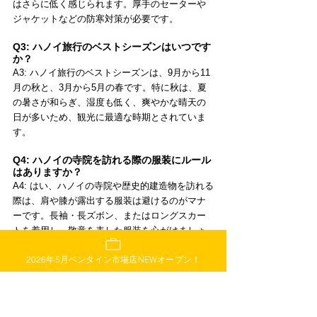
はさらに低く感じられます。厚手のセーターや
ジャケットなどの防寒対策が必要です。
Q3: ハノイ旅行のベストシーズンはいつです
か？
A3: ハノイ旅行のベストシーズンは、9月から11
月の秋と、3月から5月の春です。特に秋は、夏
の暑さが和らぎ、湿度も低く、爽やかな晴天の
日が多いため、観光に最適な時期とされていま
す。
Q4: ハノイの寺院を訪れる際の服装にルール
はありますか？
A4: はい、ハノイの寺院や歴史的建造物を訪れる
際は、肩や膝が露出する服装は避けるのがマナ
ーです。長袖・長ズボン、またはロングスカー
トを着用し、敬意を表した服装を心がけましょ
う。薄手のストールなどを持参すると、必要に
2026年5月ベンタイン市場店NEWオープン！
応じて羽織ることができて便利です。
Q5: スターキッチンハノイ店はどこにありま
すか？
A5: スターキッチンハノイ店は、ハノイ旧市街の