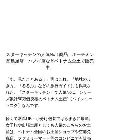
スターキッチンの人気No.1商品！ホーチミン
髙島屋店・ハノイ店などベトナム全土で販売
中。
「あ、見たことある！」実はこれ、『地球の歩
き方』『るるぶ』などの旅行ガイドにも掲載さ
れた、「スターキッチン」で人気No.1、シリー
ズ累計50万個突破のベトナム土産”【バインミー
ラスク】なんです。
軽くて常温OK・小分け包装でばらまきに最適。
女子旅や出張土産としても人気のこちらのお土
産は、ベトナム全国のお土産ショップや空港免
税店、ファミリーマート等のコンビニでも販売