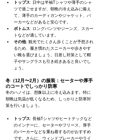
トップス
: 日中は半袖Tシャツや薄手のシャ
ツで過ごせますが、朝晩の冷え込みに備え
て、薄手のカーディガンやジャケット、パ
ーカーなどがあると安心です。
ボトムス
: ロングパンツやジーンズ、スカー
トなどが適しています。
その他
: 観光でたくさん歩くことが予想され
るため、履き慣れたスニーカーや歩きやす
い靴を選びましょう。日差し対策として帽
子やサングラスも引き続きあると良いでし
ょう。
冬（12月〜2月）の服装：セーターや厚手
のコートでしっかり防寒
冬のハノイは、想像以上に冷え込みます。特に
朝晩は気温が低くなるため、しっかりと防寒対
策を行いましょう。
トップス
: 長袖Tシャツやヒートテックなど
のインナーに、セーターやフリース、厚手
のパーカーなどを重ね着するのがおすすめ
です。さらに、ウィンドブレーカーやライ