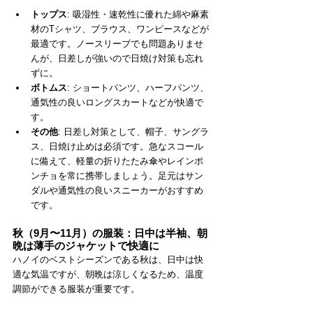
トップス
: 吸湿性・速乾性に優れた綿や麻素
材のTシャツ、ブラウス、ワンピースなどが
最適です。ノースリーブでも問題ありませ
んが、日差しが強いので日焼け対策も忘れ
ずに。
ボトムス
: ショートパンツ、ハーフパンツ、
通気性の良いロングスカートなどが快適で
す。
その他
: 日差し対策として、帽子、サングラ
ス、日焼け止めは必須です。急なスコール
に備えて、軽量の折りたたみ傘やレインポ
ンチョを常に携帯しましょう。足元はサン
ダルや通気性の良いスニーカーがおすすめ
です。
秋（9月〜11月）の服装：日中は半袖、朝
晩は薄手のジャケットで快適に
ハノイのベストシーズンである秋は、日中は快
適な気温ですが、朝晩は涼しくなるため、温度
調節ができる服装が重要です。