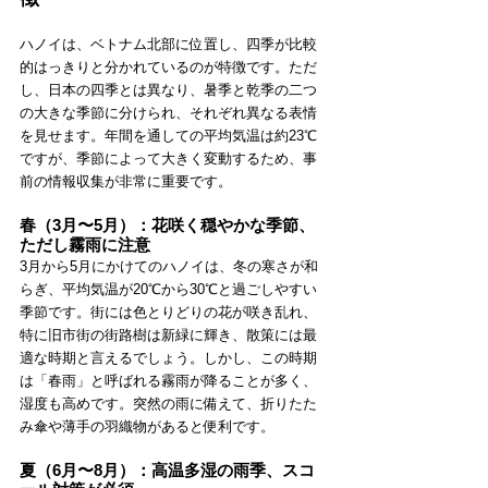
ハノイは、ベトナム北部に位置し、四季が比較
的はっきりと分かれているのが特徴です。ただ
し、日本の四季とは異なり、暑季と乾季の二つ
の大きな季節に分けられ、それぞれ異なる表情
を見せます。年間を通しての平均気温は約23℃
ですが、季節によって大きく変動するため、事
前の情報収集が非常に重要です。
春（3月〜5月）：花咲く穏やかな季節、
ただし霧雨に注意
3月から5月にかけてのハノイは、冬の寒さが和
らぎ、平均気温が20℃から30℃と過ごしやすい
季節です。街には色とりどりの花が咲き乱れ、
特に旧市街の街路樹は新緑に輝き、散策には最
適な時期と言えるでしょう。しかし、この時期
は「春雨」と呼ばれる霧雨が降ることが多く、
湿度も高めです。突然の雨に備えて、折りたた
み傘や薄手の羽織物があると便利です。
夏（6月〜8月）：高温多湿の雨季、スコ