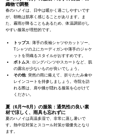
織物で調整
春のハノイは、日中は暖かく過ごしやすいです
が、朝晩は肌寒く感じることがあります。ま
た、霧雨が降ることもあるため、体温調節がし
やすい服装が理想的です。
トップス
: 薄手の長袖シャツやカットソー、
Tシャツの上にカーディガンや薄手のジャケ
ットを羽織るスタイルがおすすめです。
ボトムス
: ロングパンツやスカートなど、肌
の露出が少ないものが良いでしょう。
その他
: 突然の雨に備えて、折りたたみ傘や
レインコートを持参しましょう。寺院を訪
れる際は、肩や膝が隠れる服装を心がけて
ください。
夏（6月〜8月）の服装：通気性の良い素
材で涼しく、雨具も忘れずに
夏のハノイは高温多湿で、非常に蒸し暑いで
す。熱中症対策とスコール対策が最優先となり
ます。