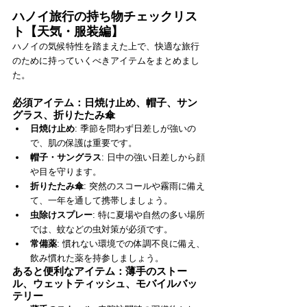
ハノイ旅行の持ち物チェックリス
ト【天気・服装編】
ハノイの気候特性を踏まえた上で、快適な旅行
のために持っていくべきアイテムをまとめまし
た。
必須アイテム：日焼け止め、帽子、サン
グラス、折りたたみ傘
日焼け止め
: 季節を問わず日差しが強いの
で、肌の保護は重要です。
帽子・サングラス
: 日中の強い日差しから顔
や目を守ります。
折りたたみ傘
: 突然のスコールや霧雨に備え
て、一年を通して携帯しましょう。
虫除けスプレー
: 特に夏場や自然の多い場所
では、蚊などの虫対策が必須です。
常備薬
: 慣れない環境での体調不良に備え、
飲み慣れた薬を持参しましょう。
あると便利なアイテム：薄手のストー
ル、ウェットティッシュ、モバイルバッ
テリー