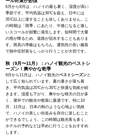
ール対策が必須
6月から8月は、ハノイの最も暑く、湿度が高い
季節です。平均気温は30℃を超え、日中には
35℃以上に達することも珍しくありません。こ
の時期は「雨季」にあたり、午後になると激し
いスコールが頻繁に発生します。短時間で大量
の雨が降るため、道路が冠水することもありま
す。雨具の準備はもちろん、通気性の良い服装
で熱中症対策をしっかり行うことが大切です。
秋（9月〜11月）：ハノイ観光のベストシ
ーズン！爽やかな乾季
9月から11月は、ハノイ観光の
ベストシーズン
と
して広く知られています。夏の暑さが落ち着
き、平均気温は20℃から30℃と快適な気候が続
きます。湿度も下がり、爽やかな晴天の日が多
く、屋外での観光や散策に最適です。特に10
月、11月は、日本の秋のような心地よい気候
で、ハノイの美しい街並みを存分に楽しむこと
ができるでしょう。この時期は観光客も多く、
ホテルの予約などは早めに行うことをおすすめ
します。