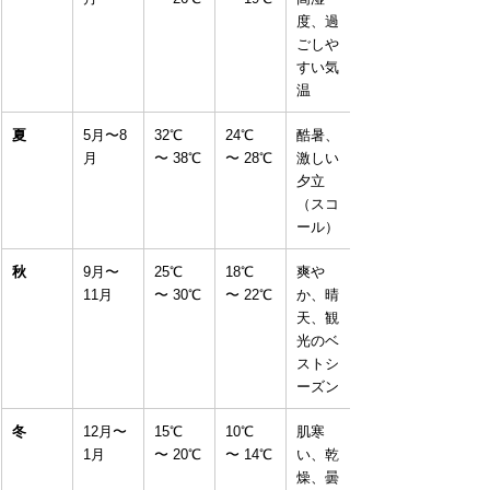
度、過
ごしや
すい気
温
夏
5月〜8
32℃ 
24℃ 
酷暑、
月
〜 38℃
〜 28℃
激しい
夕立
（スコ
ール）
秋
9月〜
25℃ 
18℃ 
爽や
11月
〜 30℃
〜 22℃
か、晴
天、観
光のベ
ストシ
ーズン
冬
12月〜
15℃ 
10℃ 
肌寒
1月
〜 20℃
〜 14℃
い、乾
燥、曇