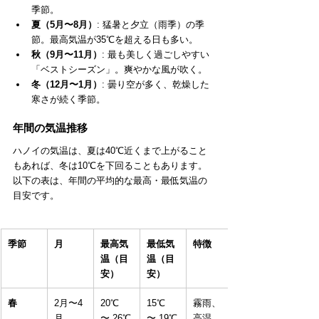
季節。
夏（5月〜8月）
: 猛暑と夕立（雨季）の季
節。最高気温が35℃を超える日も多い。
秋（9月〜11月）
: 最も美しく過ごしやすい
「ベストシーズン」。爽やかな風が吹く。
冬（12月〜1月）
: 曇り空が多く、乾燥した
寒さが続く季節。
年間の気温推移
ハノイの気温は、夏は40℃近くまで上がること
もあれば、冬は10℃を下回ることもあります。
以下の表は、年間の平均的な最高・最低気温の
目安です。
季節
月
最高気
最低気
特徴
温（目
温（目
安）
安）
春
2月〜4
20℃ 
15℃ 
霧雨、
月
〜 26℃
〜 19℃
高湿