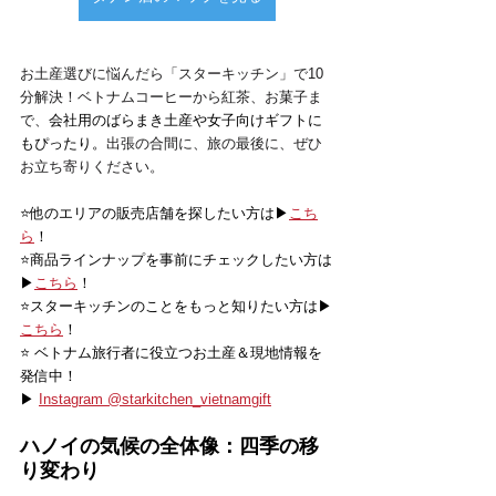
お土産選びに悩んだら「スターキッチン」で10
分解決！ベトナムコーヒーから紅茶、お菓子ま
で、
会社用のばらまき土産や女子向けギフトに
もぴったり。
出張の合間に、旅の最後に、ぜひ
お立ち寄りください。
⭐️他のエリアの販売店舗を探したい方は▶
こち
ら
！
⭐️商品ラインナップを事前にチェックしたい方は
▶
こちら
！
⭐️スターキッチンのことをもっと知りたい方は▶
こちら
！
⭐️ ベトナム旅行者に役立つお土産＆現地情報を
発信中！
▶ 
Instagram @starkitchen_vietnamgift
ハノイの気候の全体像：四季の移
り変わり