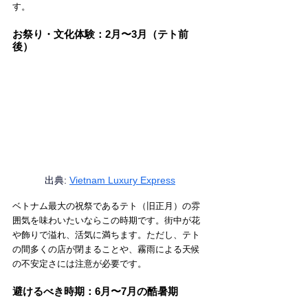
す。
お祭り・文化体験：2月〜3月（テト前
後）
出典: 
Vietnam Luxury Express
ベトナム最大の祝祭であるテト（旧正月）の雰
囲気を味わいたいならこの時期です。街中が花
や飾りで溢れ、活気に満ちます。ただし、テト
の間多くの店が閉まることや、霧雨による天候
の不安定さには注意が必要です。
避けるべき時期：6月〜7月の酷暑期