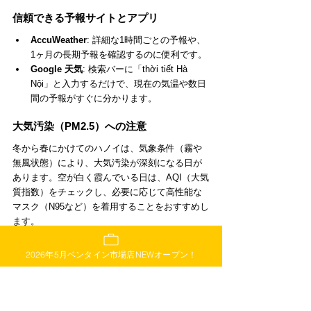
信頼できる予報サイトとアプリ
AccuWeather
: 詳細な1時間ごとの予報や、
1ヶ月の長期予報を確認するのに便利です。
Google 天気
: 検索バーに「thời tiết Hà 
Nội」と入力するだけで、現在の気温や数日
間の予報がすぐに分かります。
大気汚染（PM2.5）への注意
冬から春にかけてのハノイは、気象条件（霧や
無風状態）により、大気汚染が深刻になる日が
あります。空が白く霞んでいる日は、AQI（大気
質指数）をチェックし、必要に応じて高性能な
マスク（N95など）を着用することをおすすめし
ます。
ハノイの天気に関するよくある質
2026年5月ベンタイン市場店NEWオープン！
問（FAQ）