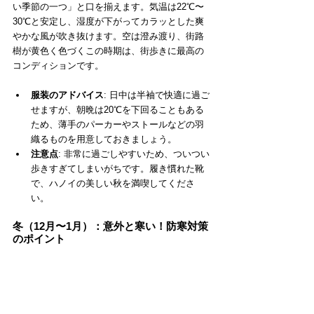
い季節の一つ」と口を揃えます。気温は22℃〜
30℃と安定し、湿度が下がってカラッとした爽
やかな風が吹き抜けます。空は澄み渡り、街路
樹が黄色く色づくこの時期は、街歩きに最高の
コンディションです。
服装のアドバイス
: 日中は半袖で快適に過ご
せますが、朝晩は20℃を下回ることもある
ため、薄手のパーカーやストールなどの羽
織るものを用意しておきましょう。
注意点
: 非常に過ごしやすいため、ついつい
歩きすぎてしまいがちです。履き慣れた靴
で、ハノイの美しい秋を満喫してくださ
い。
冬（12月〜1月）：意外と寒い！防寒対策
のポイント