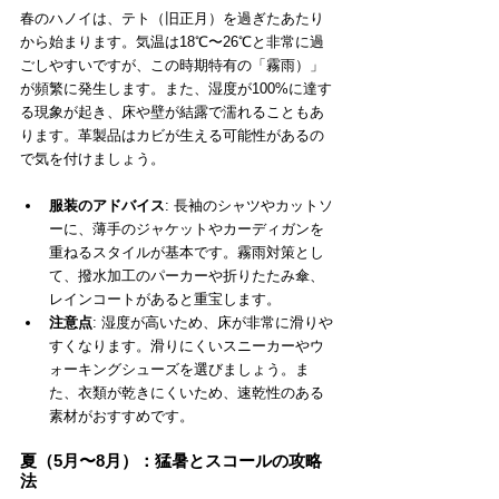
春のハノイは、テト（旧正月）を過ぎたあたり
から始まります。気温は18℃〜26℃と非常に過
ごしやすいですが、この時期特有の「霧雨）」
が頻繁に発生します。また、湿度が100%に達す
る現象が起き、床や壁が結露で濡れることもあ
ります。革製品はカビが生える可能性があるの
で気を付けましょう。
服装のアドバイス
: 長袖のシャツやカットソ
ーに、薄手のジャケットやカーディガンを
重ねるスタイルが基本です。霧雨対策とし
て、撥水加工のパーカーや折りたたみ傘、
レインコートがあると重宝します。
注意点
: 湿度が高いため、床が非常に滑りや
すくなります。滑りにくいスニーカーやウ
ォーキングシューズを選びましょう。ま
た、衣類が乾きにくいため、速乾性のある
素材がおすすめです。
夏（5月〜8月）：猛暑とスコールの攻略
法