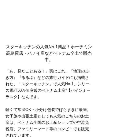
スターキッチンの人気No.1商品！ホーチミン
髙島屋店・ハノイ店などベトナム全土で販売
中。
「あ、見たことある！」実はこれ、『地球の歩
き方』『るるぶ』などの旅行ガイドにも掲載さ
れた、「スターキッチン」で人気No.1、シリー
ズ累計50万個突破のベトナム土産”【バインミー
ラスク】なんです。
軽くて常温OK・小分け包装でばらまきに最適。
女子旅や出張土産としても人気のこちらのお土
産は、ベトナム全国のお土産ショップや空港免
税店、ファミリーマート等のコンビニでも販売
されています。