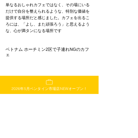
単なるおしゃれカフェではなく、その場にいる
だけで自分を整えられるような、特別な価値を
提供する場所だと感じました。カフェを出るこ
ろには、「よし、また頑張ろう」と思えるよう
な、心が満タンになる場所です
ベトナム ホーチミン2区で子連れNGのカフ
ェ
2026年5月ベンタイン市場店NEWオープン！
ベトナム・ホーチミン2区に住んでいて、カフェ
巡りが好きな人なら一度は訪れるのがタオディ
エン地区だと思います。そんなおしゃれな街