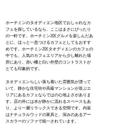
ホーチミンのタオディエン地区でおしゃれなカ
フェを探しているなら、ここはまさにぴったり
の一軒です。ホーチミン2区グルメを楽しんだあ
とに、ほっと一息つけるカフェとしてもおすす
めです。ホーチミン2区タオディエンのカフェの
中でも、人気のカフェエリアから少し離れた場
所にあり、赤い柵と白い外壁のコントラストが
とても印象的です。
タオディエンらしい落ち着いた雰囲気が漂って
いて、静かな住宅街や高級マンションが並ぶエ
リアにあるカフェならではの心地よさがありま
す。店の外には水が静かに流れるスペースもあ
り、より一層リラックスできる空間です。内装
はナチュラルウッドの家具と、深みのあるアー
スカラーのソファで統一されています。