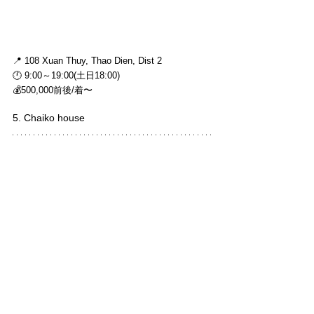
📍 108 Xuan Thuy, Thao Dien, Dist 2
🕛 9:00～19:00(土日18:00)
💰500,000前後/着〜
5. Chaiko house