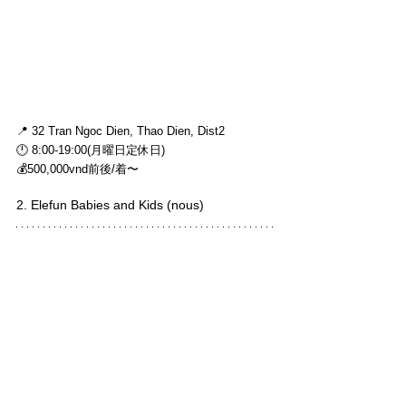
📍 32 Tran Ngoc Dien, Thao Dien, Dist2
🕛 8:00-19:00(月曜日定休日)
💰500,000vnd前後/着〜
2. Elefun Babies and Kids (nous)