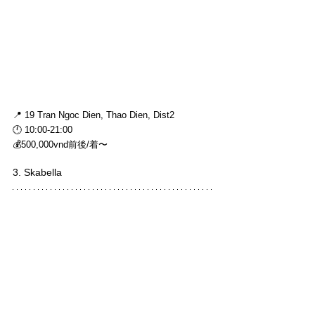
📍 19 Tran Ngoc Dien, Thao Dien, Dist2
🕛 10:00-21:00
💰500,000vnd前後/着〜
3. Skabella