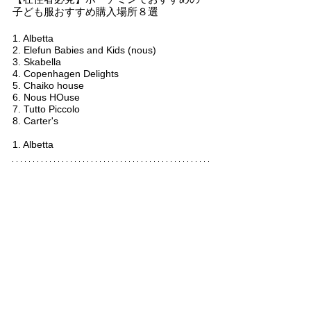
子ども服おすすめ購入場所８選
1. Albetta
2. Elefun Babies and Kids (nous)
3. Skabella
4. Copenhagen Delights
5. Chaiko house
6. Nous HOuse
7. Tutto Piccolo
8. Carter's
1. Albetta