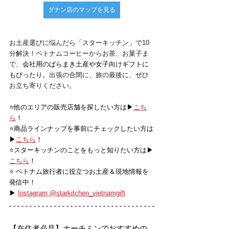
ダナン店のマップを見る
お土産選びに悩んだら「スターキッチン」で10
分解決！ベトナムコーヒーからお茶、お菓子ま
で、
会社用のばらまき土産や女子向けギフトに
もぴったり。
出張の合間に、旅の最後に、ぜひ
お立ち寄りください。
⭐️他のエリアの販売店舗を探したい方は▶
こち
ら
！
⭐️商品ラインナップを事前にチェックしたい方は
▶
こちら
！
⭐️スターキッチンのことをもっと知りたい方は▶
こちら
！
⭐️ ベトナム旅行者に役立つお土産＆現地情報を
発信中！
▶ 
Instagram @starkitchen_vietnamgift
【在住者必見】ホーチミンでおすすめの