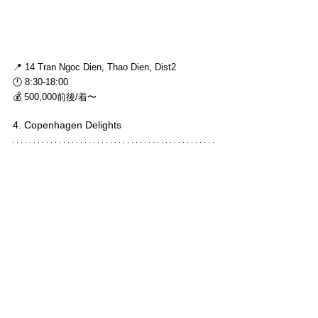
📍 14 Tran Ngoc Dien, Thao Dien, Dist2
🕛 8:30-18:00
💰 500,000前後/着〜
4. Copenhagen Delights