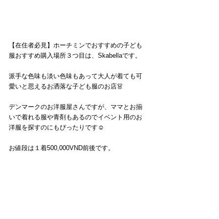
【在住者必見】ホーチミンでおすすめの子ども
服おすすめ購入場所３つ目は、Skabellaです。
派手な色味も淡い色味もあって大人が着ても可
愛いと思えるお洒落な子ども服のお店👗
デンマークのお洋服屋さんですが、ママとお揃
いで着れる服や青剤もあるのでイベント用のお
洋服を探すのにもぴったりです☺️
お値段は１着500,000VND前後です。